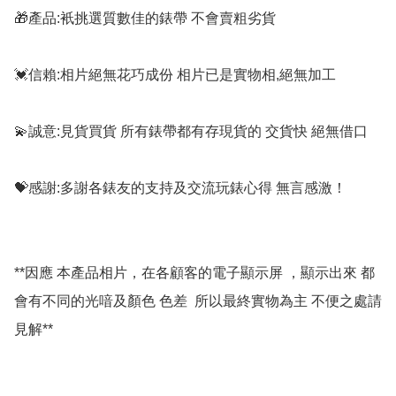
🎁產品:衹挑選質數佳的錶帶 不會賣粗劣貨

💓信賴:相片絕無花巧成份 相片已是實物相,絕無加工

💫誠意:見貨買貨 所有錶帶都有存現貨的 交貨快 絕無借口

💝感謝:多謝各錶友的支持及交流玩錶心得 無言感激！

**因應 本產品相片，在各顧客的電子顯示屏 ，顯示出來 都
會有不同的光喑及顏色 色差  所以最終實物為主 不便之處請