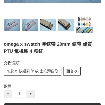
omega x swatch 膠錶帶 20mm 錶帶 優質
PTU 氟橡膠 4 粉紅
交收:選項
包郵寄 快遞到付 或 土瓜灣自取
面交收
數量
−
+