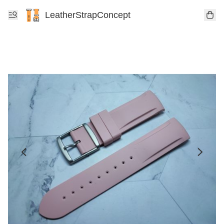
LeatherStrapConcept