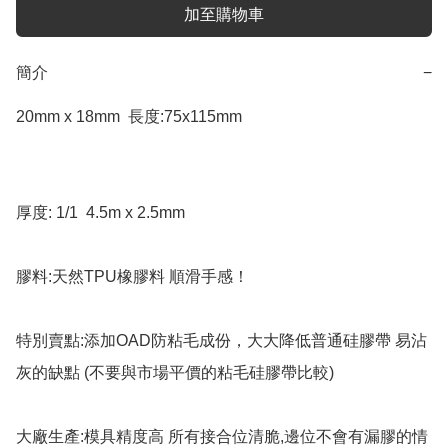
加至購物車
簡介
−
20mm x 18mm  長度:75x115mm

厚度: 1/1  4.5m x 2.5mm

膠料:天然TPU橡膠料 順滑手感！

特別賣點:添加OAD防粘毛成份，大大降低普通硅膠帶 易沾
灰的缺點 (不要與市場平價的粘毛硅膠帶比較)

大廠生產:模具精度高 所有接合位清脆,邊位不會有漏膠的情