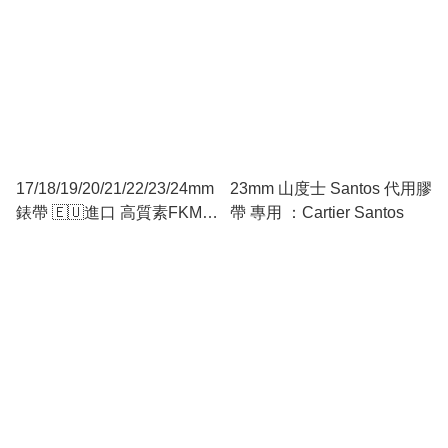
17/18/19/20/21/22/23/24mm
23mm 山度士 Santos 代用膠
錶帶 🇪🇺進口 高質素FKM
帶 專用 ：Cartier Santos
弗橡膠🇪🇺 （修身型：配用
16mm 18mm針扣）