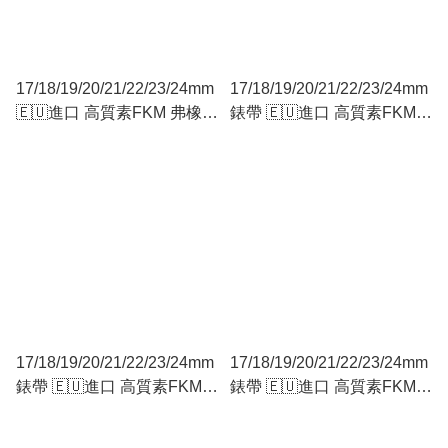
17/18/19/20/21/22/23/24mm
17/18/19/20/21/22/23/24mm
🇪🇺進口 高質素FKM 弗橡膠
錶帶 🇪🇺進口 高質素FKM
🇪🇺 （修身型：配用16mm
弗橡膠🇪🇺 （修身型：配用
18mm針扣）灰色
16mm 18mm針扣）深籃色
17/18/19/20/21/22/23/24mm
17/18/19/20/21/22/23/24mm
錶帶 🇪🇺進口 高質素FKM
錶帶 🇪🇺進口 高質素FKM
弗橡膠🇪🇺 （修身型：配用
弗橡膠🇪🇺 （修身型：配用
16mm 18mm針扣）軍綠色
16mm 18mm針扣）黑色