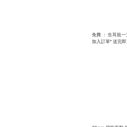
免費 ： 生耳批一支 *下單時
加入訂單* 送完