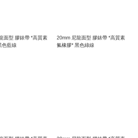
尼龍面型 膠錶帶 *高質素
20mm 尼龍面型 膠錶帶 *高質素
黑色藍線
氟橡膠* 黑色綠線