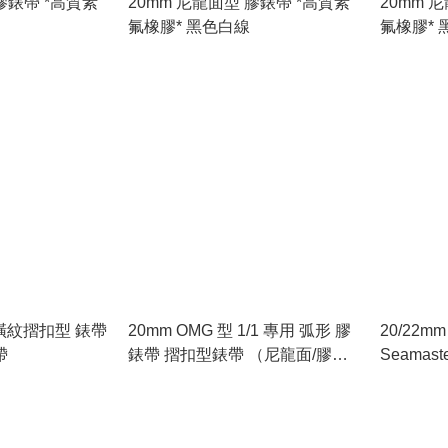
膠錶帶 *高質素
20mm 尼龍面型 膠錶帶 *高質素
20mm 
氟橡膠* 黑色白線
氟
1 橫紋摺扣型 錶帶
20mm OMG 型 1/1 專用 弧形 膠
20/22m
帶
錶帶 摺扣型錶帶 （尼龍面/膠帶
Seamaster 
底）
swatch 