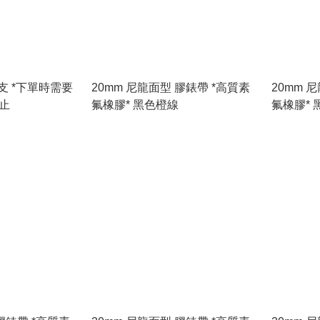
需要
20mm 尼龍面型 膠錶帶 *高質素
20mm 
即止
氟橡膠* 黑色橙線
氟橡膠* 