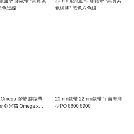
尼龍面型 膠錶帶 *高質素
20mm 尼龍面型 膠錶帶 *高質素
橡膠* 黑色黑線
氟橡膠* 黑色六色線
m Omega 膠帶 膠錶帶
20mm錶帶 22mm錶帶 宇宙海洋
亞米茄 Omega x
型PO 8800 8900
專用