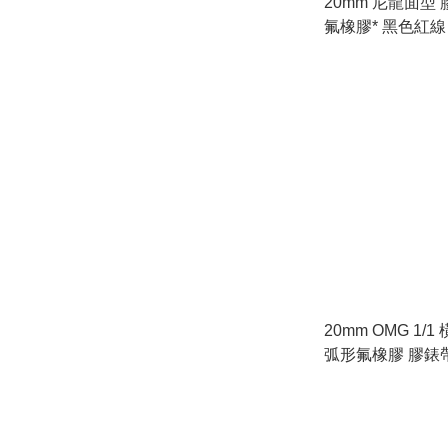
20mm 尼龍面型 
氟橡膠* 黑色紅線
20mm OMG 1/
弧形氟橡膠 膠錶