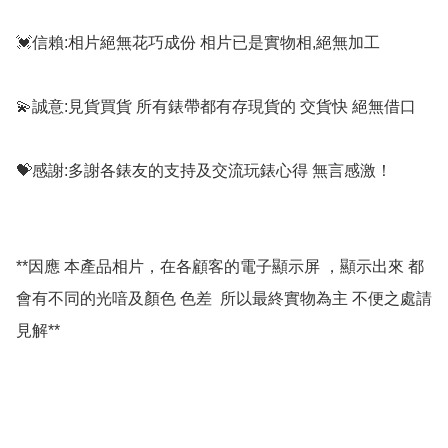
💓信賴:相片絕無花巧成份 相片已是實物相,絕無加工

💫誠意:見貨買貨 所有錶帶都有存現貨的 交貨快 絕無借口

💝感謝:多謝各錶友的支持及交流玩錶心得 無言感激！

**因應 本產品相片，在各顧客的電子顯示屏 ，顯示出來 都
會有不同的光喑及顏色 色差  所以最終實物為主 不便之處請
見解**
