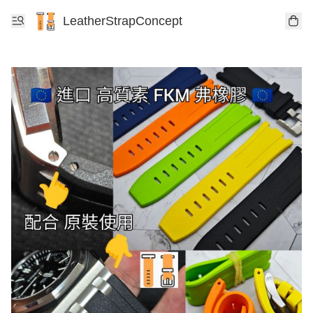
LeatherStrapConcept