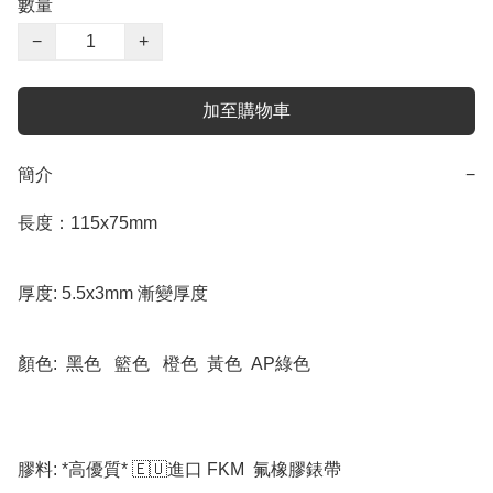
數量
−
+
加至購物車
簡介
−
長度：115x75mm 

厚度: 5.5x3mm 漸變厚度

顏色:  黑色   籃色   橙色  黃色  AP綠色  

膠料: *高優質* 🇪🇺進口 FKM  氟橡膠錶帶  
