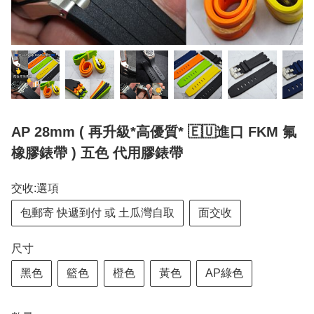
AP 28mm ( 再升級*高優質* 🇪🇺進口 FKM 氟
橡膠錶帶 ) 五色 代用膠錶帶
交收:選項
包郵寄 快遞到付 或 土瓜灣自取
面交收
尺寸
黑色
籃色
橙色
黃色
AP綠色