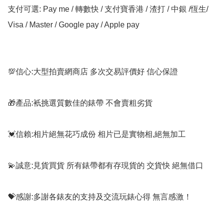
支付可選: Pay me / 轉數快 / 支付寶香港 / 渣打 / 中銀 /恆生/ 
Visa / Master / Google pay / Apple pay

💯信心:大型拍賣網商店 多次交易評價好 信心保證

🎁產品:衹挑選質數佳的錶帶 不會賣粗劣貨

💓信賴:相片絕無花巧成份 相片已是實物相,絕無加工

💫誠意:見貨買貨 所有錶帶都有存現貨的 交貨快 絕無借口

💝感謝:多謝各錶友的支持及交流玩錶心得 無言感激！
