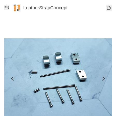
LeatherStrapConcept