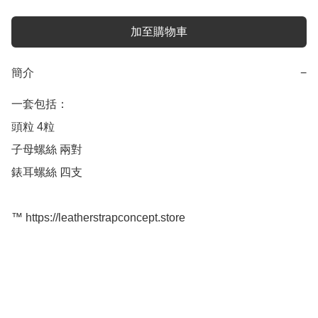
加至購物車
簡介
−
一套包括：

頭粒 4粒

子母螺絲 兩對

錶耳螺絲 四支

™️ https://leatherstrapconcept.store
