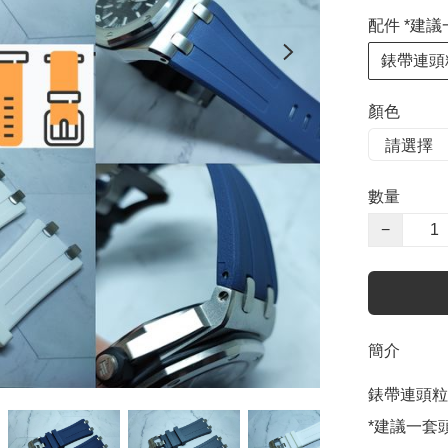
配件 *建
錶帶連頭
顏色
數量
−
簡介
錶帶連頭粒
*建議一套頭