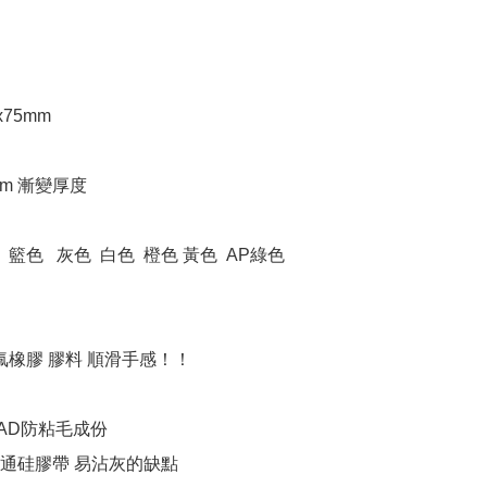
75mm 

mm 漸變厚度

  籃色   灰色  白色  橙色 黃色  AP綠色  

氟橡膠 膠料 順滑手感！！  

AD防粘毛成份

通硅膠帶 易沾灰的缺點
