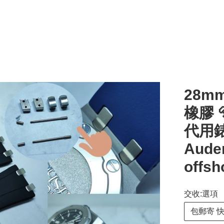
28m
橡膠 
代用錶
Aude
offsh
交收:選項
包郵寄 