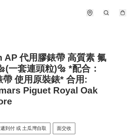
m AP 代用膠錶帶 高質素 氟
🔩(一套連頭粒)🔩 *配合：
帶 使用原裝錶* 合用:
mars Piguet Royal Oak
ore
快遞到付 或 土瓜灣自取
面交收