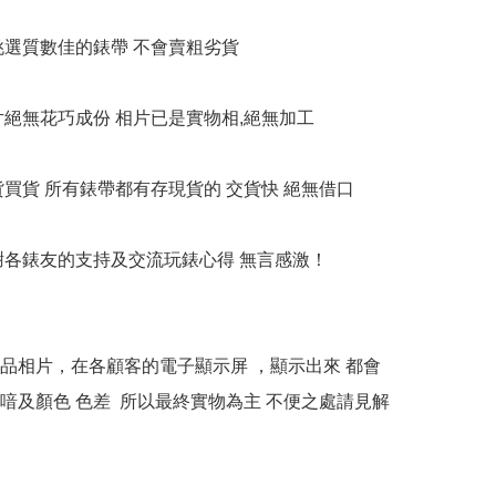
衹挑選質數佳的錶帶 不會賣粗劣貨

相片絕無花巧成份 相片已是實物相,絕無加工

貨買貨 所有錶帶都有存現貨的 交貨快 絕無借口

多謝各錶友的支持及交流玩錶心得 無言感激！

本產品相片，在各顧客的電子顯示屏 ，顯示出來 都會
喑及顏色 色差  所以最終實物為主 不便之處請見解