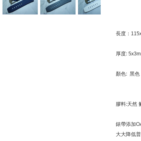
長度：115x
厚度: 5x3
顏色:  黑色 
膠料:天然 
錶帶添加O
大大降低普