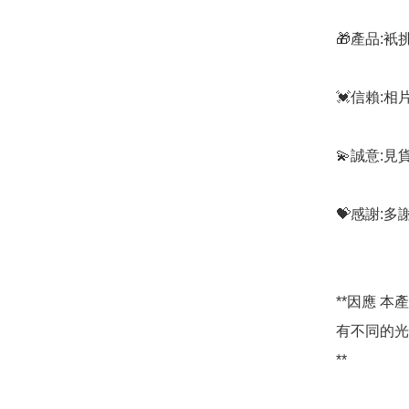
🎁產品:
💓信賴:
💫誠意:見
💝感謝:
**因應 
有不同的光
**
