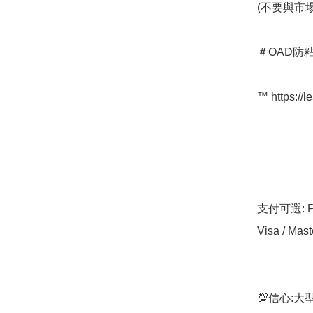
(不要與市
＃OAD防
™️ https://l
支付可選: Pa
Visa / Mast
💯信心: