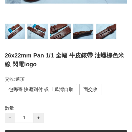
26x22mm Pan 1/1 全幅 牛皮錶帶 油蠟棕色米
線 閃電logo
交收:選項
包郵寄 快遞到付 或 土瓜灣自取
面交收
數量
−
+