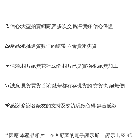
💯信心:大型拍賣網商店 多次交易評價好 信心保證

🎁產品:衹挑選質數佳的錶帶 不會賣粗劣貨

💓信賴:相片絕無花巧成份 相片已是實物相,絕無加工

💫誠意:見貨買貨 所有錶帶都有存現貨的 交貨快 絕無借口

💝感謝:多謝各錶友的支持及交流玩錶心得 無言感激！

**因應 本產品相片，在各顧客的電子顯示屏 ，顯示出來 都