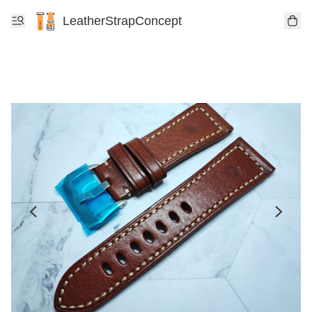
LeatherStrapConcept