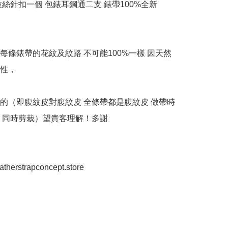
拉絲針扣一個 包錶耳鋼通二支 錶帶100%全新

每條錶帶的花紋及紋路 不可能100%一樣 因天然
性，

的（即腹紋皮對腹紋皮 全條帶都是腹紋皮 做帶時
 同時剪栽）望貴客理解！多謝

eatherstrapconcept.store
