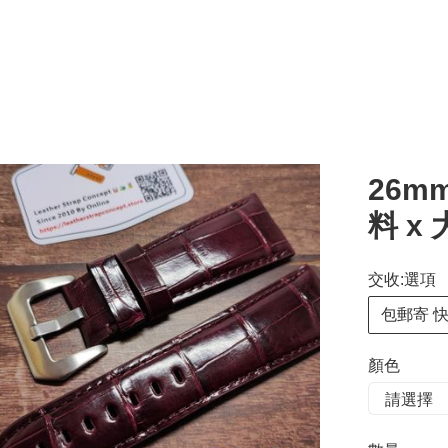
26m
料 x
交收:選項
包郵寄 
顏色