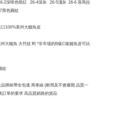
26-2深啡色暗紅   26-4深灰   26-5淺灰  26-6 喜馬拉
-7黑色圓紋 

口100%美州大鱷魚皮

級美州大鱷魚 大竹紋 料 *非市場的B級C級鱷魚皮可比
圓紋

大品牌錶帶全包邊 再車線 (耐用及不會爆開 品質一
歐美訂單的要求 高品質銷路的貨品
