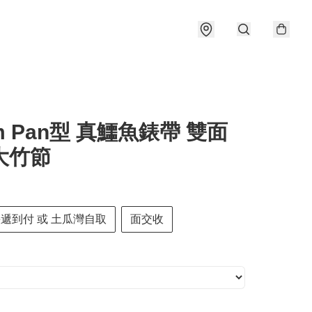
m Pan型 真鱷魚錶帶 雙面
 大竹節
快遞到付 或 土瓜灣自取
面交收