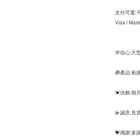
支付可選: Pa
Visa / Mast
💯信心:
🎁產品:
💓信賴:
💫誠意:見
💝感謝: