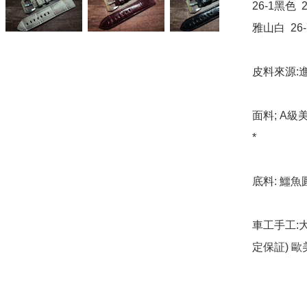
26-1黑色  
雅山白  26
皮料來源:進
面料; A
*

底料: 鱷魚
車工手工:
定保証) 