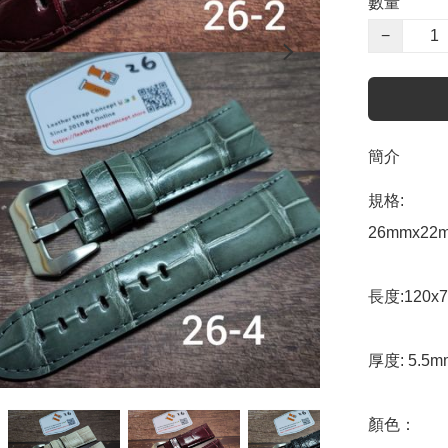
數量
−
簡介
規格:

26mmx22m
長度:120x7
厚度: 5.5mm 
顏色：
