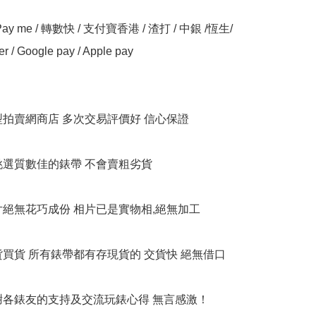
y me / 轉數快 / 支付寶香港 / 渣打 / 中銀 /恆生/ 
er / Google pay / Apple pay

大型拍賣網商店 多次交易評價好 信心保證

衹挑選質數佳的錶帶 不會賣粗劣貨

相片絕無花巧成份 相片已是實物相,絕無加工

貨買貨 所有錶帶都有存現貨的 交貨快 絕無借口

多謝各錶友的支持及交流玩錶心得 無言感激！
