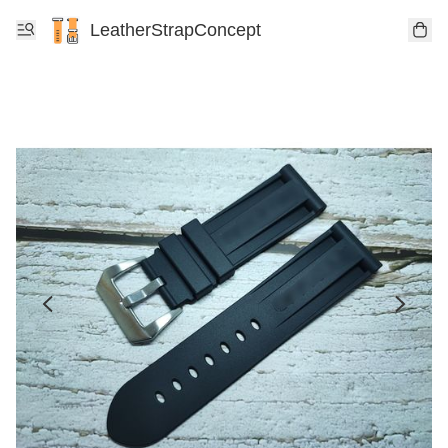
LeatherStrapConcept