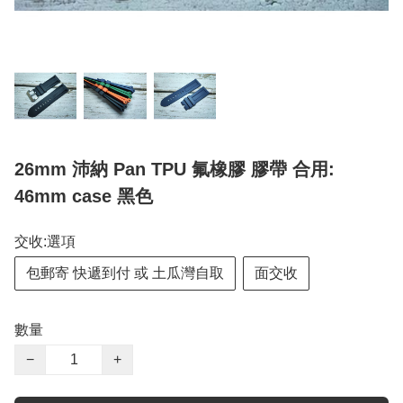
26mm 沛納 Pan TPU 氟橡膠 膠帶 合用:
46mm case 黑色
交收:選項
包郵寄 快遞到付 或 土瓜灣自取
面交收
數量
−
+