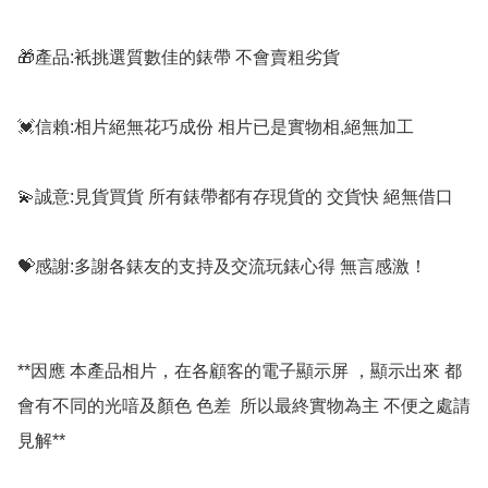
🎁產品:衹挑選質數佳的錶帶 不會賣粗劣貨

💓信賴:相片絕無花巧成份 相片已是實物相,絕無加工

💫誠意:見貨買貨 所有錶帶都有存現貨的 交貨快 絕無借口

💝感謝:多謝各錶友的支持及交流玩錶心得 無言感激！

**因應 本產品相片，在各顧客的電子顯示屏 ，顯示出來 都
會有不同的光喑及顏色 色差  所以最終實物為主 不便之處請