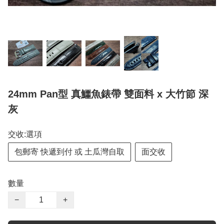
24mm Pan型 真鱷魚錶帶 雙面料 x 大竹節 深
灰
交收:選項
包郵寄 快遞到付 或 土瓜灣自取
面交收
數量
−
+