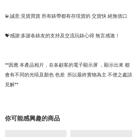
💫誠意:見貨買貨 所有錶帶都有存現貨的 交貨快 絕無借口

💝感謝:多謝各錶友的支持及交流玩錶心得 無言感激！

**因應 本產品相片，在各顧客的電子顯示屏 ，顯示出來 都
會有不同的光喑及顏色 色差  所以最終實物為主 不便之處請
你可能感興趣的商品