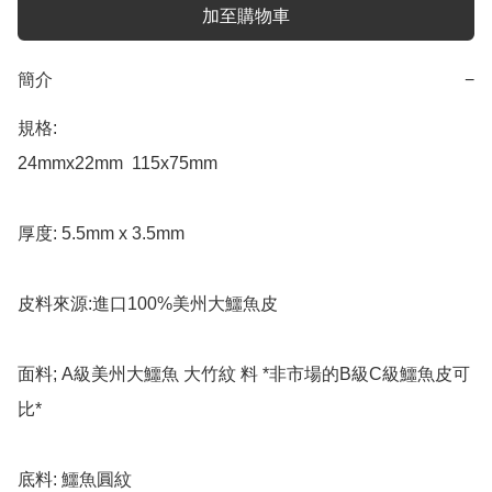
加至購物車
簡介
−
規格:

24mmx22mm  115x75mm

厚度: 5.5mm x 3.5mm    

皮料來源:進口100%美州大鱷魚皮

面料; A級美州大鱷魚 大竹紋 料 *非市場的B級C級鱷魚皮可
比*

底料: 鱷魚圓紋
