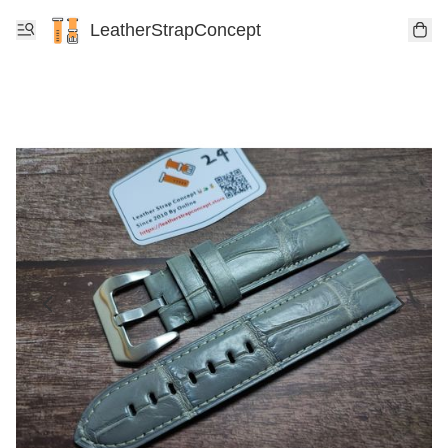
LeatherStrapConcept