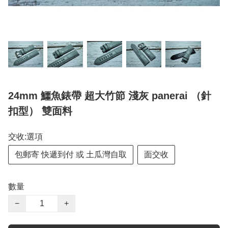
24mm 鱷魚錶帶 超大竹節 淺灰 panerai （針
扣型） 雙面料
交收:選項
包郵寄 快遞到付 或 土瓜灣自取
面交收
數量
−
+