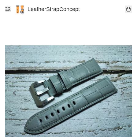
LeatherStrapConcept