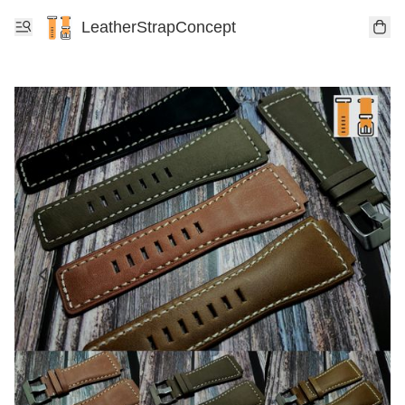
LeatherStrapConcept