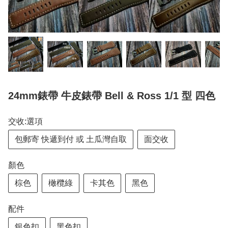
24mm錶帶 牛皮錶帶 Bell & Ross 1/1 型 四色
交收:選項
包郵寄 快遞到付 或 土瓜灣自取
面交收
顏色
棕色
橄欖綠
卡其色
黑色
配件
銀色扣
黑色扣