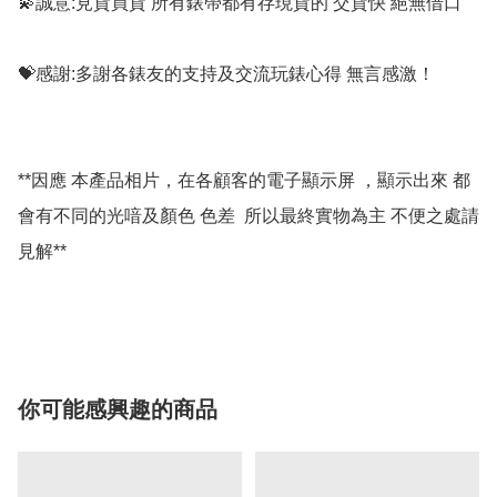
💫誠意:見貨買貨 所有錶帶都有存現貨的 交貨快 絕無借口

💝感謝:多謝各錶友的支持及交流玩錶心得 無言感激！

**因應 本產品相片，在各顧客的電子顯示屏 ，顯示出來 都
會有不同的光喑及顏色 色差  所以最終實物為主 不便之處請
見解**

你可能感興趣的商品