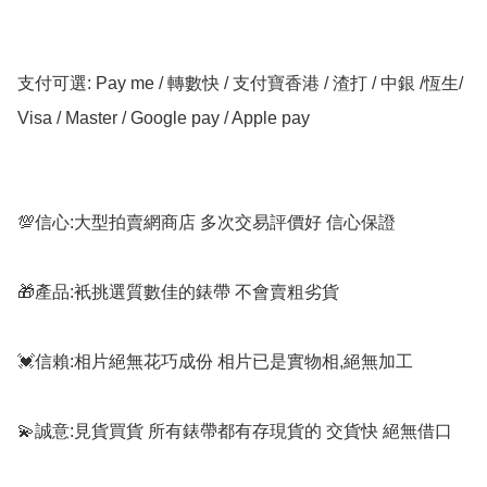
支付可選: Pay me / 轉數快 / 支付寶香港 / 渣打 / 中銀 /恆生/ 
Visa / Master / Google pay / Apple pay

💯信心:大型拍賣網商店 多次交易評價好 信心保證

🎁產品:衹挑選質數佳的錶帶 不會賣粗劣貨

💓信賴:相片絕無花巧成份 相片已是實物相,絕無加工

💫誠意:見貨買貨 所有錶帶都有存現貨的 交貨快 絕無借口
