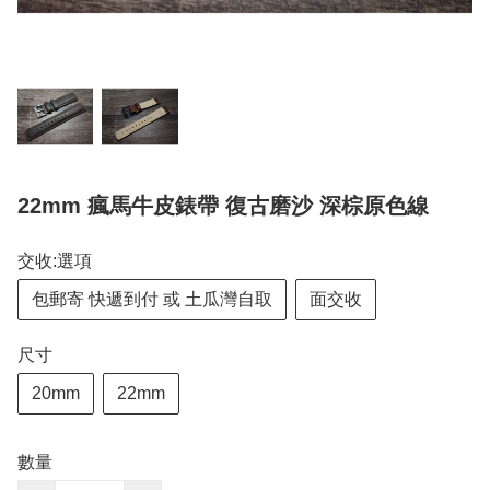
22mm 瘋馬牛皮錶帶 復古磨沙 深棕原色線
交收:選項
包郵寄 快遞到付 或 土瓜灣自取
面交收
尺寸
20mm
22mm
數量