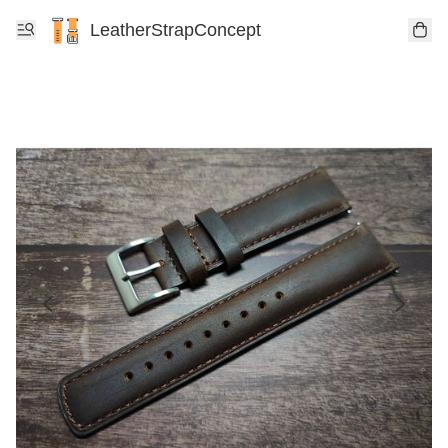
LeatherStrapConcept