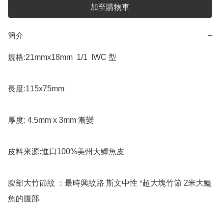
加至購物車
簡介
−
規格:21mmx18mm  1/1  IWC 型

長度:115x75mm 

厚度: 4.5mm x 3mm 漸變

皮料來源:進口100%美州大鱷魚皮

腹部大竹節紋 ：最時興紋路 斯文中性 *超大塊竹節 2米大鱷
魚的腹部
