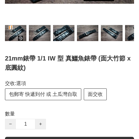
21mm錶帶 1/1 IW 型 真鱷魚錶帶 (面大竹節 x
底圓紋)
交收:選項
包郵寄 快遞到付 或 土瓜灣自取
面交收
數量
−
+