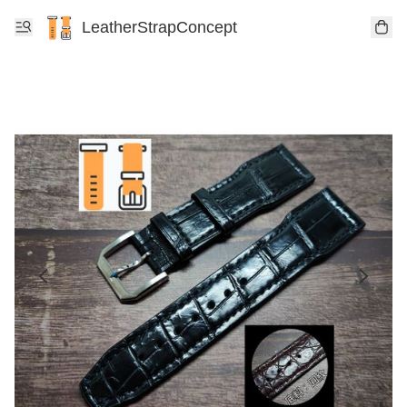
LeatherStrapConcept