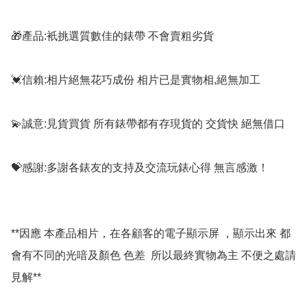
🎁產品:衹挑選質數佳的錶帶 不會賣粗劣貨

💓信賴:相片絕無花巧成份 相片已是實物相,絕無加工

💫誠意:見貨買貨 所有錶帶都有存現貨的 交貨快 絕無借口

💝感謝:多謝各錶友的支持及交流玩錶心得 無言感激！

**因應 本產品相片，在各顧客的電子顯示屏 ，顯示出來 都
會有不同的光喑及顏色 色差  所以最終實物為主 不便之處請
見解**
