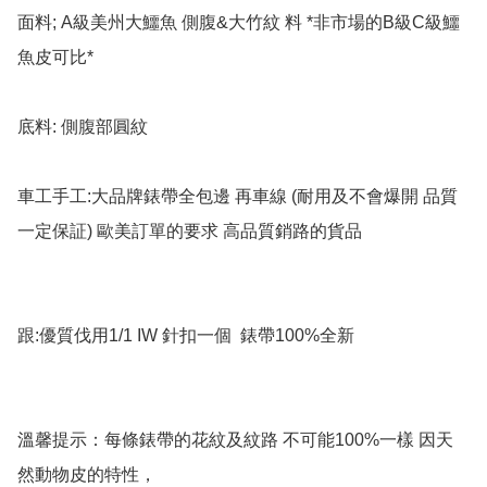
面料; A級美州大鱷魚 側腹&大竹紋 料 *非市場的B級C級鱷
魚皮可比*

底料: 側腹部圓紋

車工手工:大品牌錶帶全包邊 再車線 (耐用及不會爆開 品質
一定保証) 歐美訂單的要求 高品質銷路的貨品

跟:優質伐用1/1 IW 針扣一個  錶帶100%全新

溫馨提示：每條錶帶的花紋及紋路 不可能100%一樣 因天
然動物皮的特性，
