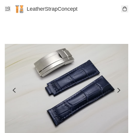
LeatherStrapConcept