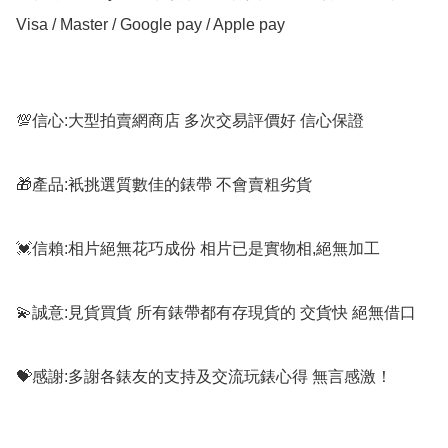
Visa / Master / Google pay / Apple pay

💯信心:大型拍賣網商店 多次交易評價好 信心保證

🎁產品:衹挑選質數佳的錶帶 不會賣粗劣貨

💓信賴:相片絕無花巧成份 相片已是實物相,絕無加工

💫誠意:見貨買貨 所有錶帶都有存現貨的 交貨快 絕無借口

💝感謝:多謝各錶友的支持及交流玩錶心得 無言感激！
