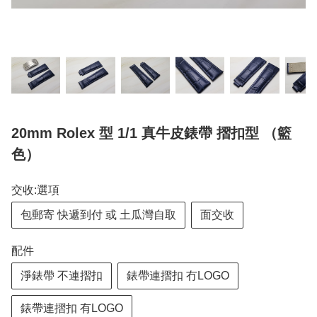
20mm Rolex 型 1/1 真牛皮錶帶 摺扣型 （籃
色）
交收:選項
包郵寄 快遞到付 或 土瓜灣自取
面交收
配件
淨錶帶 不連摺扣
錶帶連摺扣 冇LOGO
錶帶連摺扣 有LOGO