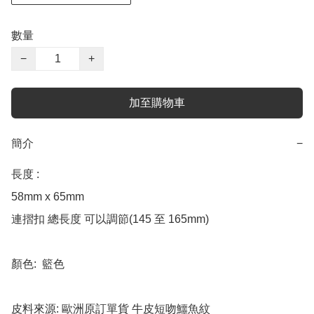
數量
−
+
加至購物車
簡介
−
長度 : 

58mm x 65mm   

連摺扣 總長度 可以調節(145 至 165mm) 

顏色:  籃色 

皮料來源: 歐洲原訂單貨 牛皮短吻鱷魚紋
