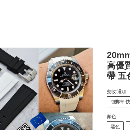
20m
高優質
帶 五
交收:選項
包郵寄 
顏色
黑色