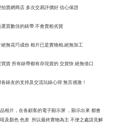
大型拍賣網商店 多次交易評價好 信心保證

衹挑選質數佳的錶帶 不會賣粗劣貨

相片絕無花巧成份 相片已是實物相,絕無加工

貨買貨 所有錶帶都有存現貨的 交貨快 絕無借口

多謝各錶友的支持及交流玩錶心得 無言感激！

本產品相片，在各顧客的電子顯示屏 ，顯示出來 都會
喑及顏色 色差  所以最終實物為主 不便之處請見解