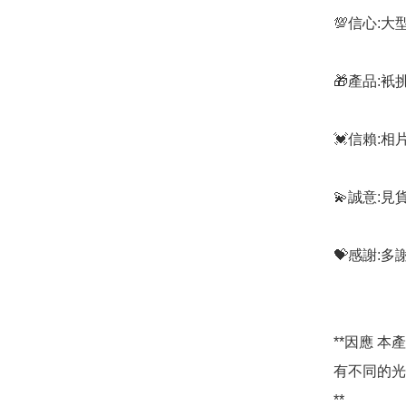
💯信心:
🎁產品:
💓信賴:
💫誠意:見
💝感謝:
**因應 
有不同的光