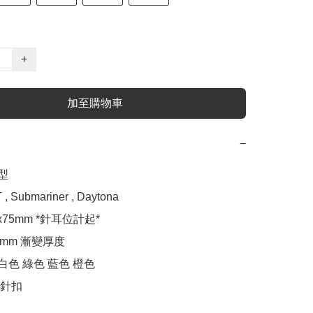
+
加至購物車
−
型

Submariner , Daytona 

75mm *針耳位計起*

.5mm 漸變厚度

白色 綠色 藍色 橙色

針扣
