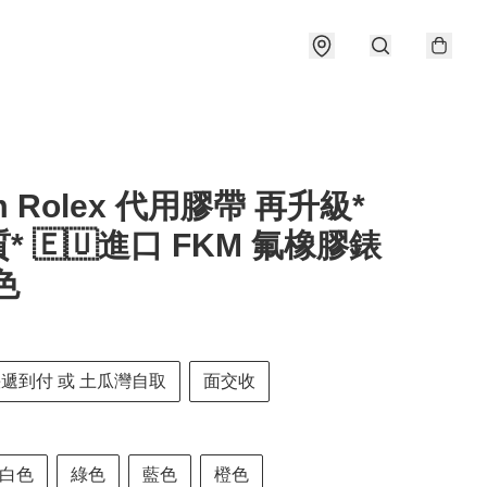
m Rolex 代用膠帶 再升級*
* 🇪🇺進口 FKM 氟橡膠錶
色
快遞到付 或 土瓜灣自取
面交收
白色
綠色
藍色
橙色