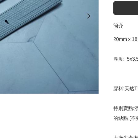
簡介
20mm x 1
厚度:  5x3
膠料:天然T
特別賣點:
的缺點 (
大廠生產: