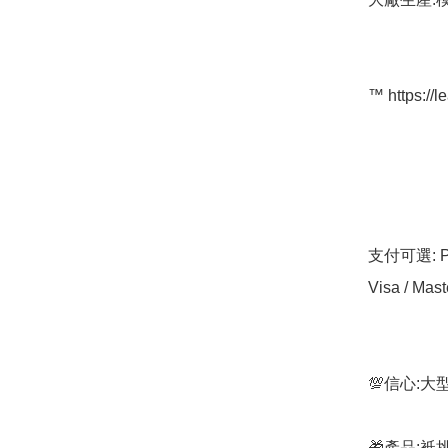
™️ https://l
支付可選: Pa
Visa / Mast
💯信心:
🎁產品: