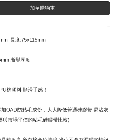
加至購物車
−
8mm  長度:75x115mm

.5mm 漸變厚度

PU橡膠料 順滑手感！

添加OAD防粘毛成份，大大降低普通硅膠帶 易沾灰
不要與市場平價的粘毛硅膠帶比較)

模具精度高 所有接合位清脆,邊位不會有漏膠的情況
