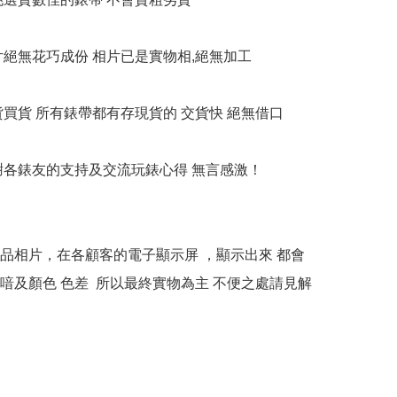
相片絕無花巧成份 相片已是實物相,絕無加工

貨買貨 所有錶帶都有存現貨的 交貨快 絕無借口

多謝各錶友的支持及交流玩錶心得 無言感激！

本產品相片，在各顧客的電子顯示屏 ，顯示出來 都會
喑及顏色 色差  所以最終實物為主 不便之處請見解