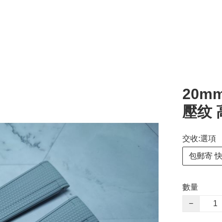
20mm
壓纹 
交收:選項
包郵寄 
數量
−