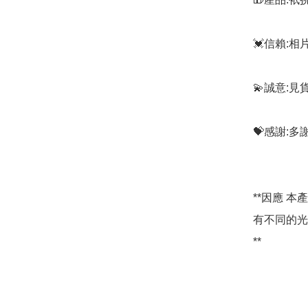
💓信賴:
💫誠意:見
💝感謝:
**因應 
有不同的光