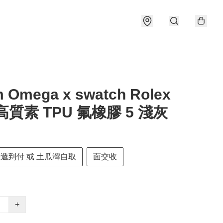
 Omega x swatch Rolex
高質素 TPU 氟橡膠 5 淺灰
快遞到付 或 土瓜灣自取
面交收
+