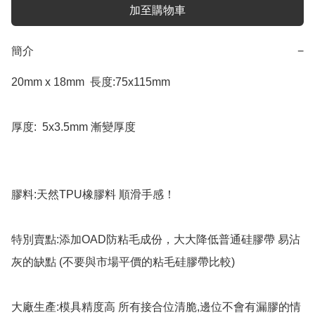
加至購物車
簡介
−
20mm x 18mm  長度:75x115mm

厚度:  5x3.5mm 漸變厚度

膠料:天然TPU橡膠料 順滑手感！

特別賣點:添加OAD防粘毛成份，大大降低普通硅膠帶 易沾
灰的缺點 (不要與市場平價的粘毛硅膠帶比較)

大廠生產:模具精度高 所有接合位清脆,邊位不會有漏膠的情