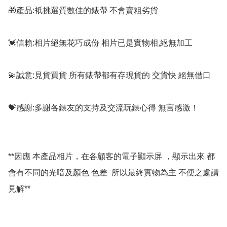
🎁產品:衹挑選質數佳的錶帶 不會賣粗劣貨

💓信賴:相片絕無花巧成份 相片已是實物相,絕無加工

💫誠意:見貨買貨 所有錶帶都有存現貨的 交貨快 絕無借口

💝感謝:多謝各錶友的支持及交流玩錶心得 無言感激！

**因應 本產品相片，在各顧客的電子顯示屏 ，顯示出來 都
會有不同的光喑及顏色 色差  所以最終實物為主 不便之處請