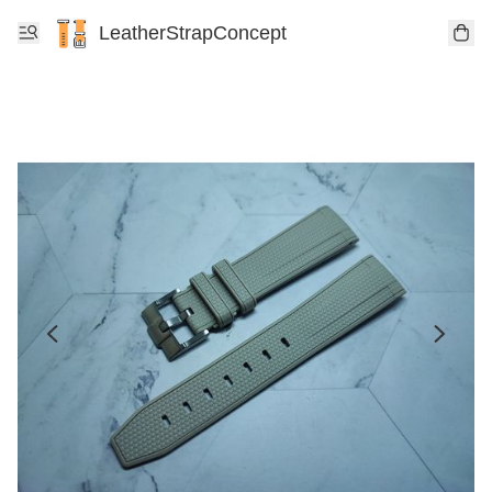
LeatherStrapConcept