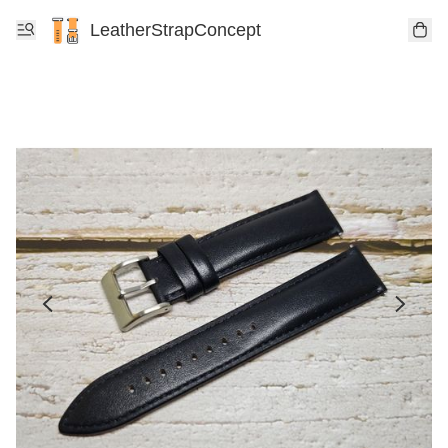
LeatherStrapConcept