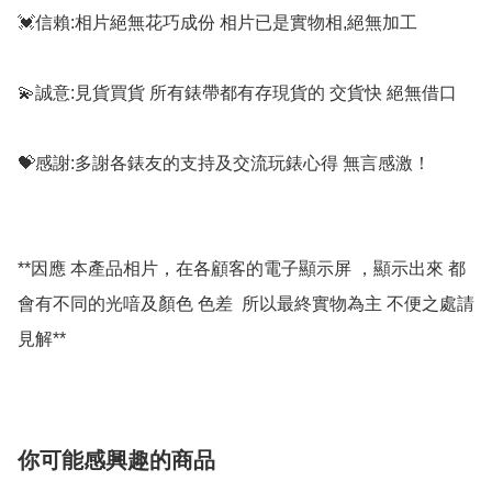
💓信賴:相片絕無花巧成份 相片已是實物相,絕無加工

💫誠意:見貨買貨 所有錶帶都有存現貨的 交貨快 絕無借口

💝感謝:多謝各錶友的支持及交流玩錶心得 無言感激！

**因應 本產品相片，在各顧客的電子顯示屏 ，顯示出來 都
會有不同的光喑及顏色 色差  所以最終實物為主 不便之處請
你可能感興趣的商品