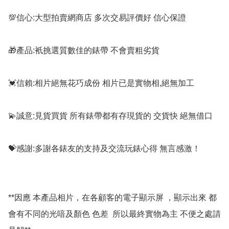
💯信心:大型拍賣網商店 多次交易評價好 信心保證

🎁產品:衹挑選質數佳的錶帶 不會賣粗劣貨

💓信賴:相片絕無花巧成份 相片已是實物相,絕無加工

💫誠意:見貨買貨 所有錶帶都有存現貨的 交貨快 絕無借口

💝感謝:多謝各錶友的支持及交流玩錶心得 無言感激！

**因應 本產品相片，在各顧客的電子顯示屏 ，顯示出來 都
會有不同的光喑及顏色 色差  所以最終實物為主 不便之處請