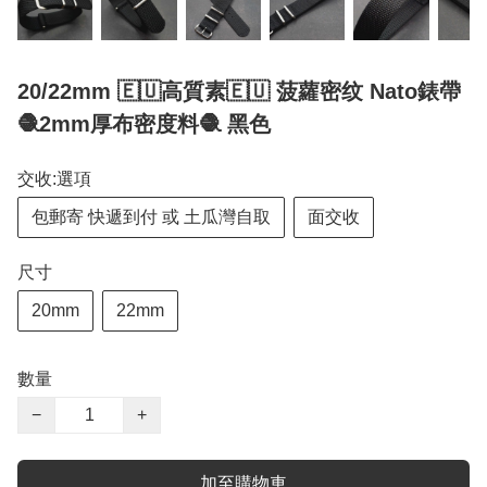
20/22mm 🇪🇺高質素🇪🇺 菠蘿密纹 Nato錶帶
🧶2mm厚布密度料🧶 黑色
交收:選項
包郵寄 快遞到付 或 土瓜灣自取
面交收
尺寸
20mm
22mm
數量
−
+
加至購物車