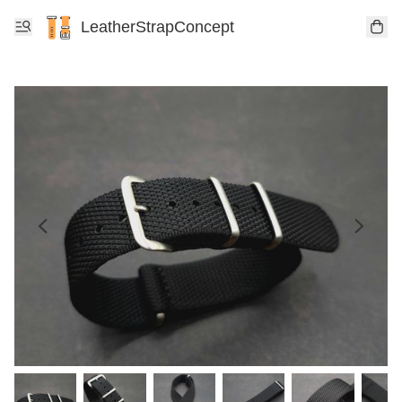
LeatherStrapConcept