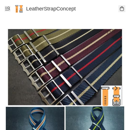
LeatherStrapConcept