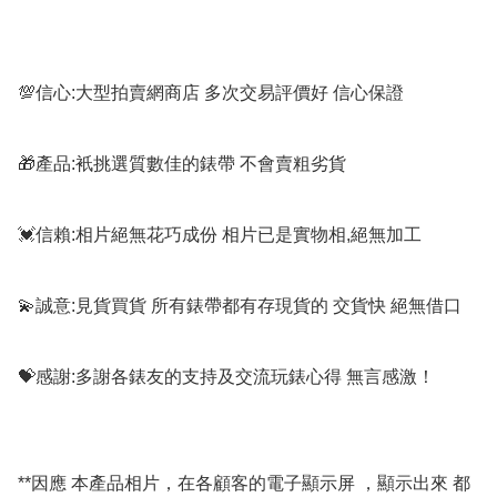
💯信心:大型拍賣網商店 多次交易評價好 信心保證

🎁產品:衹挑選質數佳的錶帶 不會賣粗劣貨

💓信賴:相片絕無花巧成份 相片已是實物相,絕無加工

💫誠意:見貨買貨 所有錶帶都有存現貨的 交貨快 絕無借口

💝感謝:多謝各錶友的支持及交流玩錶心得 無言感激！

**因應 本產品相片，在各顧客的電子顯示屏 ，顯示出來 都