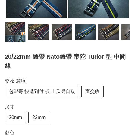
20/22mm 錶帶 Nato錶帶 帝陀 Tudor 型 中間
線
交收:選項
包郵寄 快遞到付 或 土瓜灣自取
面交收
尺寸
20mm
22mm
顏色