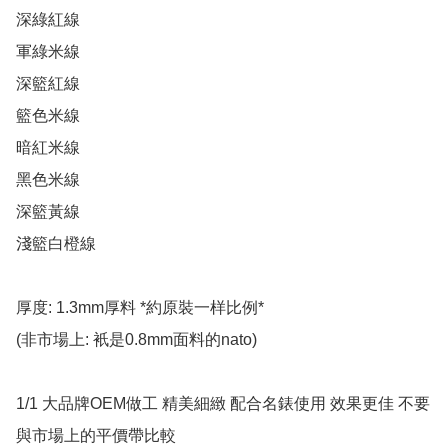
深綠紅線

軍綠米線

深籃紅線

籃色米線

暗紅米線

黑色米線

深籃黃線

淺籃白橙線

厚度: 1.3mm厚料 *約原裝一样比例*

(非市場上: 衹是0.8mm面料的nato)  

1/1 大品牌OEM做工 精美細緻 配合名錶使用 效果更佳 不要
與市場上的平價帶比較
