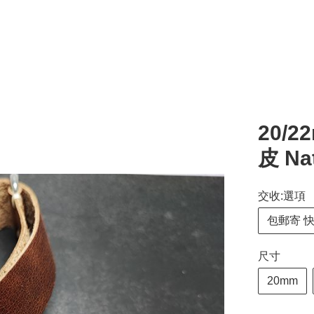
20/
皮 N
交收:選項
包郵寄 
尺寸
20mm