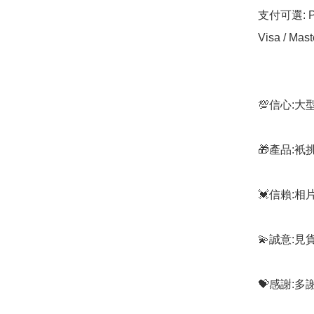
支付可選: Pa
Visa / Mast
💯信心:
🎁產品:
💓信賴:
💫誠意:見
💝感謝: