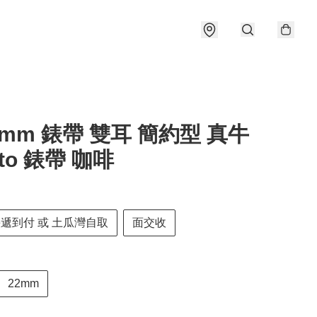
22mm 錶帶 雙耳 簡約型 真牛
ato 錶帶 咖啡
快遞到付 或 土瓜灣自取
面交收
22mm