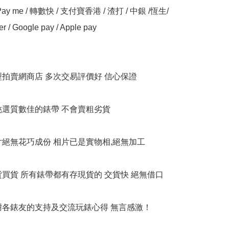
y me / 轉數快 / 支付寶香港 / 渣打 / 中銀 /恆生/ 
er / Google pay / Apple pay

大型拍賣網商店 多次交易評價好 信心保證

衹挑選質數佳的錶帶 不會賣粗劣貨

相片絕無花巧成份 相片已是實物相,絕無加工

貨買貨 所有錶帶都有存現貨的 交貨快 絕無借口

多謝各錶友的支持及交流玩錶心得 無言感激！
