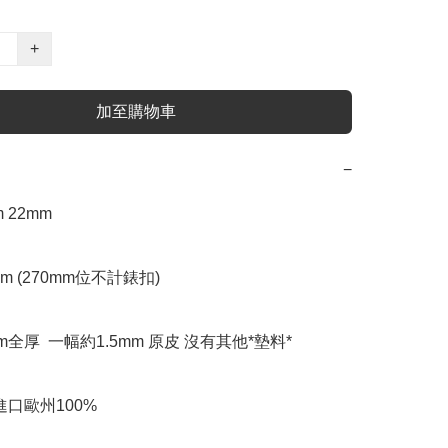
+
加至購物車
−
 22mm 

mm (270mm位不計錶扣)

mm全厚  一幅約1.5mm 原皮 沒有其他*墊料*

口歐州100% 
