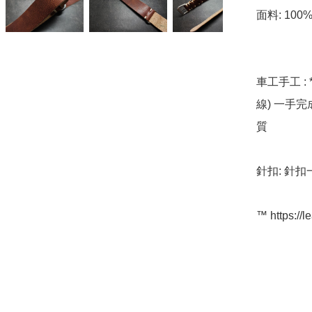
面料: 100
車工手工 : 
線) 一手
質

針扣: 針扣一
™️ https://l