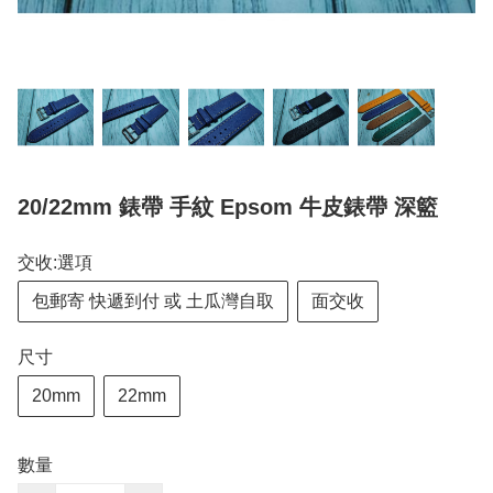
20/22mm 錶帶 手紋 Epsom 牛皮錶帶 深籃
交收:選項
包郵寄 快遞到付 或 土瓜灣自取
面交收
尺寸
20mm
22mm
數量