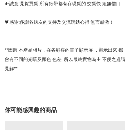
💫誠意:見貨買貨 所有錶帶都有存現貨的 交貨快 絕無借口

💝感謝:多謝各錶友的支持及交流玩錶心得 無言感激！

**因應 本產品相片，在各顧客的電子顯示屏 ，顯示出來 都
會有不同的光喑及顏色 色差  所以最終實物為主 不便之處請
見解**

你可能感興趣的商品