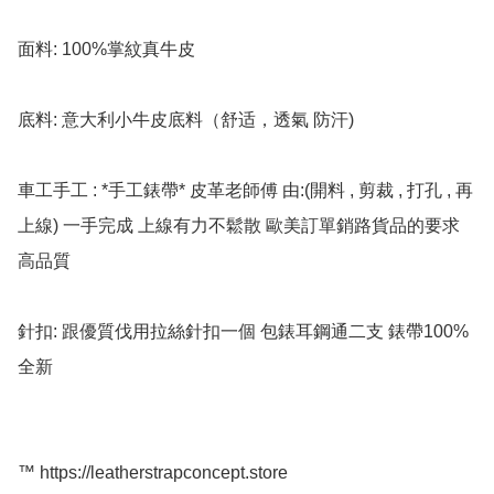
面料: 100%掌紋真牛皮

底料: 意大利小牛皮底料（舒适，透氣 防汗)

車工手工 : *手工錶帶* 皮革老師傅 由:(開料 , 剪裁 , 打孔 , 再
上線) 一手完成 上線有力不鬆散 歐美訂單銷路貨品的要求 
高品質

針扣: 跟優質伐用拉絲針扣一個 包錶耳鋼通二支 錶帶100%
全新

™️ https://leatherstrapconcept.store
