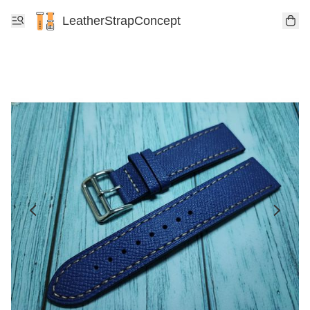
LeatherStrapConcept