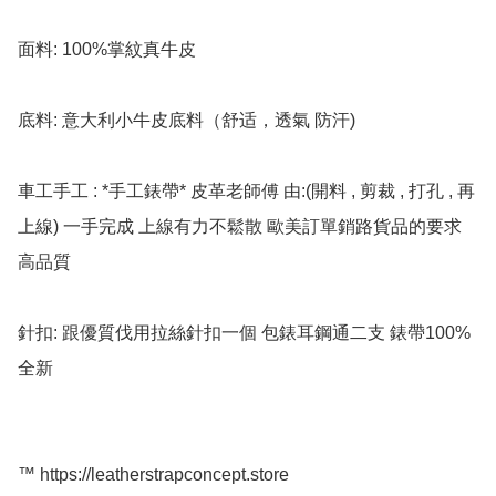
面料: 100%掌紋真牛皮

底料: 意大利小牛皮底料（舒适，透氣 防汗)

車工手工 : *手工錶帶* 皮革老師傅 由:(開料 , 剪裁 , 打孔 , 再
上線) 一手完成 上線有力不鬆散 歐美訂單銷路貨品的要求 
高品質

針扣: 跟優質伐用拉絲針扣一個 包錶耳鋼通二支 錶帶100%
全新

™️ https://leatherstrapconcept.store
