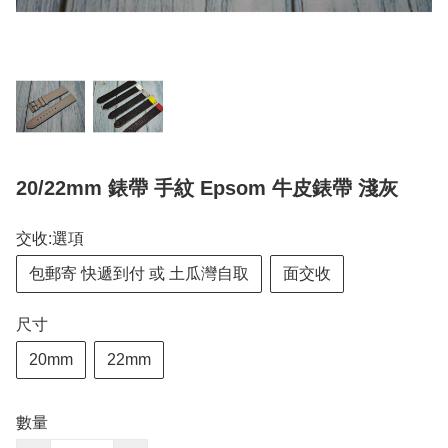
20/22mm 錶帶 手紋 Epsom 牛皮錶帶 淺灰
交收:選項
包郵寄 快遞到付 或 土瓜灣自取
面交收
尺寸
20mm
22mm
數量