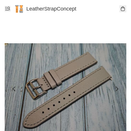
LeatherStrapConcept