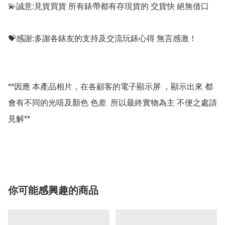
💫誠意:見貨買貨 所有錶帶都有存現貨的 交貨快 絕無借口

💝感謝:多謝各錶友的支持及交流玩錶心得 無言感激！

**因應 本產品相片，在各顧客的電子顯示屏 ，顯示出來 都
會有不同的光喑及顏色 色差  所以最終實物為主 不便之處請
見解**

你可能感興趣的商品