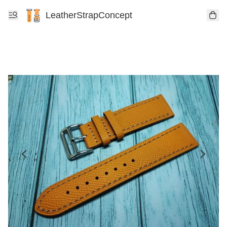
LeatherStrapConcept