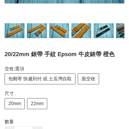
20/22mm 錶帶 手紋 Epsom 牛皮錶帶 橙色
交收:選項
包郵寄 快遞到付 或 土瓜灣自取
面交收
尺寸
20mm
22mm
數量