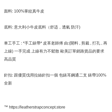
面料: 100%掌紋真牛皮

底料: 意大利小牛皮底料（舒适，透氣 防汗)

車工手工 : *手工錶帶* 皮革老師傅 由:(開料 , 剪裁 , 打孔 , 再
上線) 一手完成 上線有力不鬆散 歐美訂單銷路貨品的要求 
高品質

針扣: 跟優質伐用拉絲針扣一個 包錶耳鋼通二支 錶帶100%
全新

™️ https://leatherstrapconcept.store
