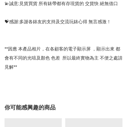
💫誠意:見貨買貨 所有錶帶都有存現貨的 交貨快 絕無借口

💝感謝:多謝各錶友的支持及交流玩錶心得 無言感激！

**因應 本產品相片，在各顧客的電子顯示屏 ，顯示出來 都
會有不同的光喑及顏色 色差  所以最終實物為主 不便之處請
見解**

你可能感興趣的商品