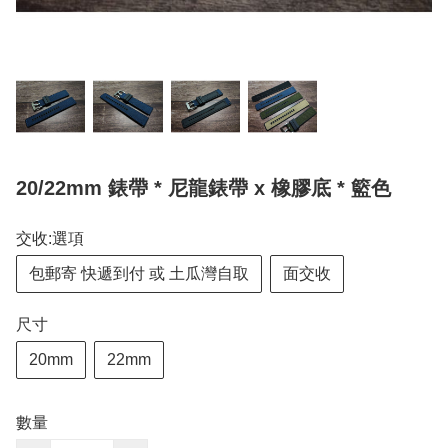
20/22mm 錶帶 * 尼龍錶帶 x 橡膠底 * 籃色
交收:選項
包郵寄 快遞到付 或 土瓜灣自取
面交收
尺寸
20mm
22mm
數量