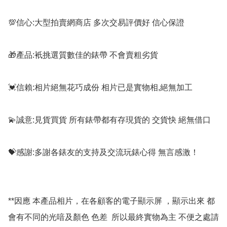
💯信心:大型拍賣網商店 多次交易評價好 信心保證

🎁產品:衹挑選質數佳的錶帶 不會賣粗劣貨

💓信賴:相片絕無花巧成份 相片已是實物相,絕無加工

💫誠意:見貨買貨 所有錶帶都有存現貨的 交貨快 絕無借口

💝感謝:多謝各錶友的支持及交流玩錶心得 無言感激！

**因應 本產品相片，在各顧客的電子顯示屏 ，顯示出來 都
會有不同的光喑及顏色 色差  所以最終實物為主 不便之處請