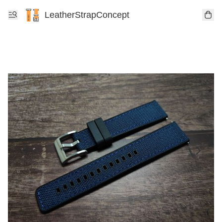
LeatherStrapConcept