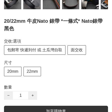
20/22mm 牛皮Nato 錶帶 *一條式* Nato錶帶
黑色
交收:選項
包郵寄 快遞到付 或 土瓜灣自取
面交收
尺寸
20mm
22mm
數量
−
+
加至購物車