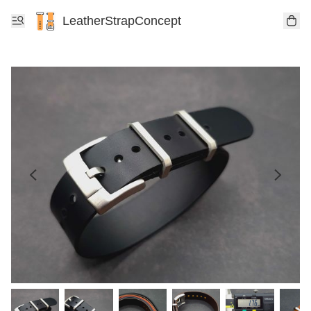
LeatherStrapConcept