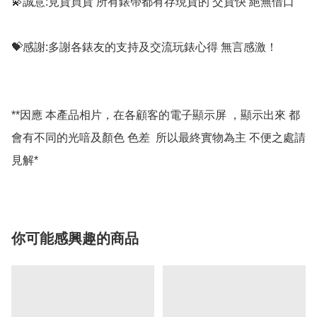
💫誠意:見貨買貨 所有錶帶都有存現貨的 交貨快 絕無借口

💝感謝:多謝各錶友的支持及交流玩錶心得 無言感激！

**因應 本產品相片，在各顧客的電子顯示屏 ，顯示出來 都
會有不同的光喑及顏色 色差  所以最終實物為主 不便之處請
你可能感興趣的商品