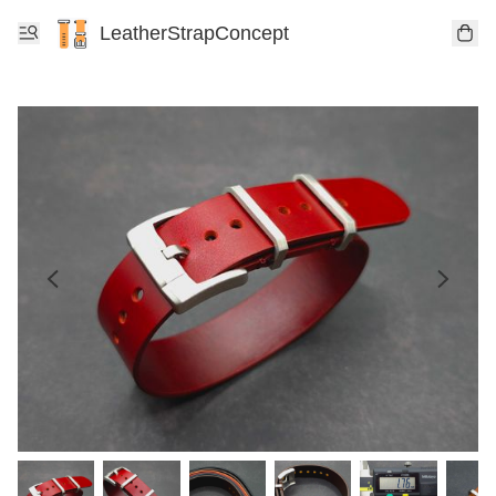
LeatherStrapConcept