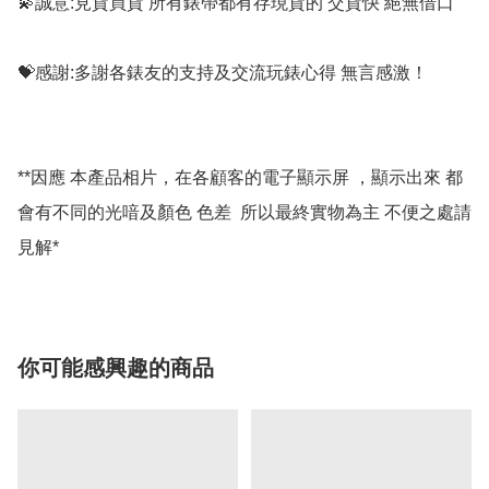
💫誠意:見貨買貨 所有錶帶都有存現貨的 交貨快 絕無借口

💝感謝:多謝各錶友的支持及交流玩錶心得 無言感激！

**因應 本產品相片，在各顧客的電子顯示屏 ，顯示出來 都
會有不同的光喑及顏色 色差  所以最終實物為主 不便之處請
你可能感興趣的商品