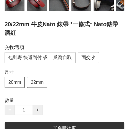
20/22mm 牛皮Nato 錶帶 *一條式* Nato錶帶
洒紅
交收:選項
包郵寄 快遞到付 或 土瓜灣自取
面交收
尺寸
20mm
22mm
數量
−
+
加至購物車