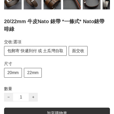
20/22mm 牛皮Nato 錶帶 *一條式* Nato錶帶
啡綠
交收:選項
包郵寄 快遞到付 或 土瓜灣自取
面交收
尺寸
20mm
22mm
數量
−
+
加至購物車