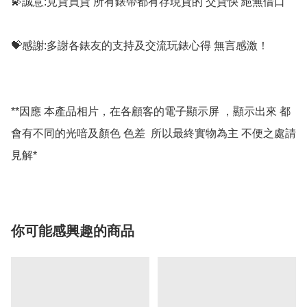
💫誠意:見貨買貨 所有錶帶都有存現貨的 交貨快 絕無借口

💝感謝:多謝各錶友的支持及交流玩錶心得 無言感激！

**因應 本產品相片，在各顧客的電子顯示屏 ，顯示出來 都
會有不同的光喑及顏色 色差  所以最終實物為主 不便之處請
你可能感興趣的商品