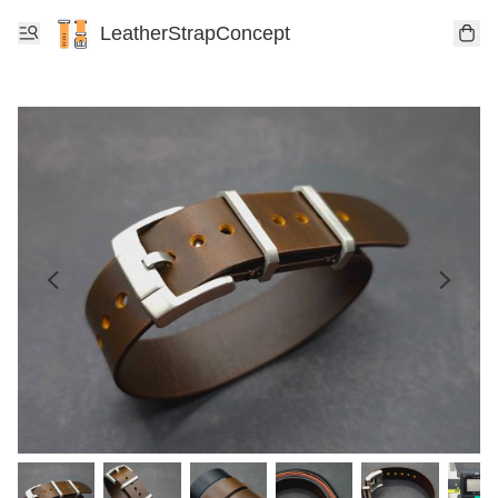
LeatherStrapConcept