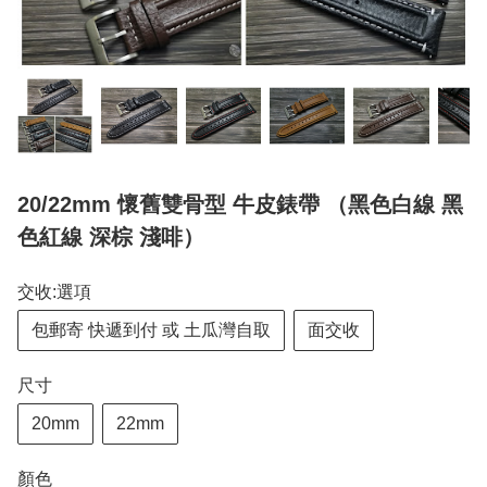
20/22mm 懷舊雙骨型 牛皮錶帶 （黑色白線 黑
色紅線 深棕 淺啡）
交收:選項
包郵寄 快遞到付 或 土瓜灣自取
面交收
尺寸
20mm
22mm
顏色