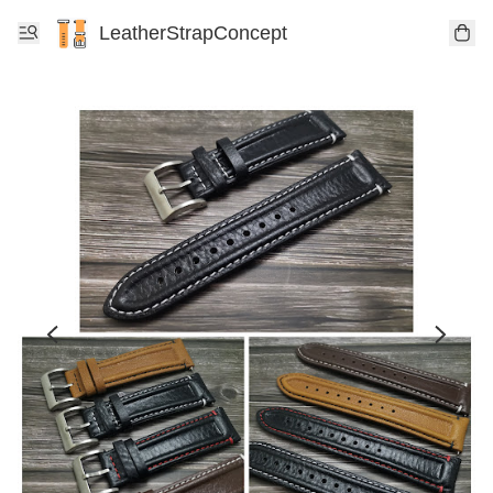
LeatherStrapConcept