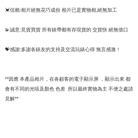
💓信賴:相片絕無花巧成份 相片已是實物相,絕無加工

💫誠意:見貨買貨 所有錶帶都有存現貨的 交貨快 絕無借口

💝感謝:多謝各錶友的支持及交流玩錶心得 無言感激！

**因應 本產品相片，在各顧客的電子顯示屏 ，顯示出來 都
會有不同的光喑及顏色 色差  所以最終實物為主 不便之處請
見解**
