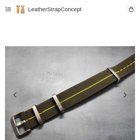
LeatherStrapConcept