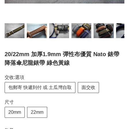
20/22mm 加厚1.9mm 彈性布優質 Nato 錶帶
降落傘尼龍錶帶 綠色黃線
交收:選項
包郵寄 快遞到付 或 土瓜灣自取
面交收
尺寸
20mm
22mm