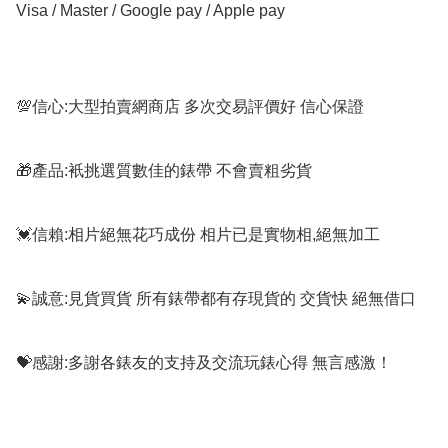
Visa / Master / Google pay / Apple pay

💯信心:大型拍賣網商店 多次交易評價好 信心保證

🎁產品:衹挑選質數佳的錶帶 不會賣粗劣貨

💓信賴:相片絕無花巧成份 相片已是實物相,絕無加工

💫誠意:見貨買貨 所有錶帶都有存現貨的 交貨快 絕無借口

💝感謝:多謝各錶友的支持及交流玩錶心得 無言感激！
