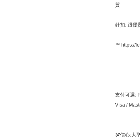
質

針扣: 跟優
™️ https://l
支付可選: Pa
Visa / Mast
💯信心: