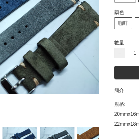
顏色
咖啡
數量
−
簡介
規格: 

20mmx16m
22mmx18m