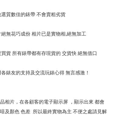
衹挑選質數佳的錶帶 不會賣粗劣貨

相片絕無花巧成份 相片已是實物相,絕無加工

貨買貨 所有錶帶都有存現貨的 交貨快 絕無借口

多謝各錶友的支持及交流玩錶心得 無言感激！

本產品相片，在各顧客的電子顯示屏 ，顯示出來 都會
喑及顏色 色差  所以最終實物為主 不便之處請見解