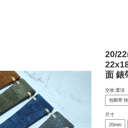
20/2
22x
面 錶
交收:選項
包郵寄 
尺寸
20mm