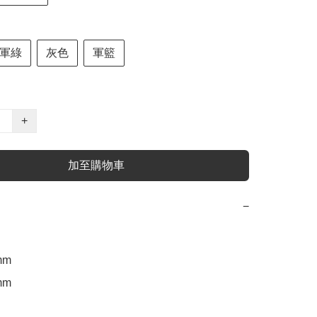
軍綠
灰色
軍籃
+
加至購物車
−
m 

m 
