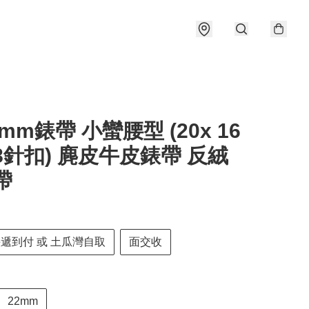
2mm錶帶 小蠻腰型 (20x 16
18針扣) 麂皮牛皮錶帶 反絨
帶
快遞到付 或 土瓜灣自取
面交收
22mm