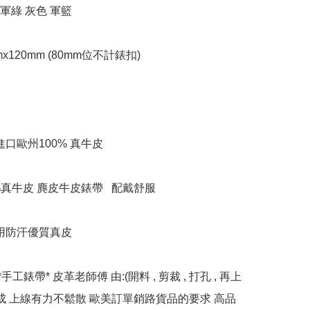
 軍綠 灰色 軍籃

mx120mm (80mm位不計錶扣)



進口歐州100% 真牛皮

0%真牛皮 麂皮牛皮錶帶   配戴舒服

用防汗優質真皮  

*手工錶帶* 皮革老師傅 由:(開料 , 剪裁 , 打孔 , 再上
完成 上線有力不鬆散 歐美訂單銷路貨品的要求 高品