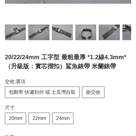
20/22/24mm 工字型 最粗最厚 *1.2線4.3mm*
（升級版：實芯摺扣）鯊魚錶帶 米蘭錶帶
交收:選項
包郵寄 快遞到付 或 土瓜灣自取
面交收
尺寸
20mm
22mm
24mm