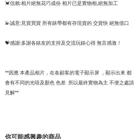
💓信賴:相片絕無花巧成份 相片已是實物相,絕無加工

💫誠意:見貨買貨 所有錶帶都有存現貨的 交貨快 絕無借口

💝感謝:多謝各錶友的支持及交流玩錶心得 無言感激！

**因應 本產品相片，在各顧客的電子顯示屏 ，顯示出來 都
會有不同的光喑及顏色 色差  所以最終實物為主 不便之處請
見解**

你可能感興趣的商品