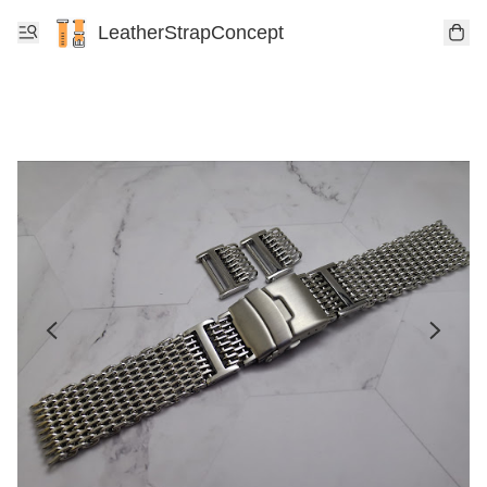
LeatherStrapConcept