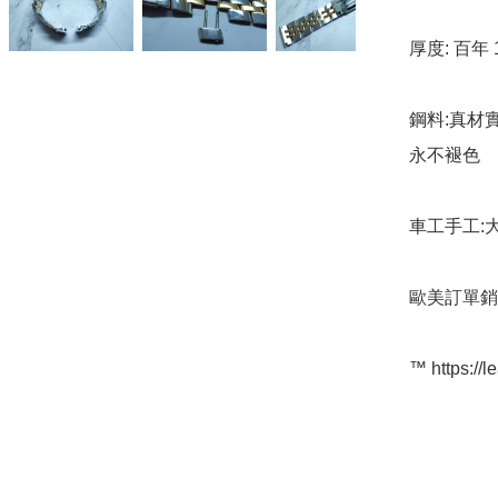
厚度: 百年 
鋼料:真材實
永不褪色

車工手工:大
歐美訂單銷
™️ https://l