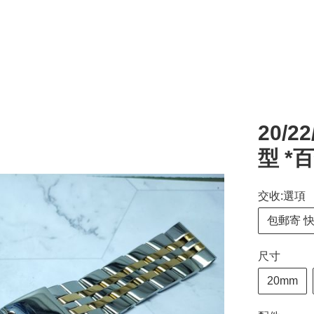
20/
型 *
交收:選項
包郵寄 
尺寸
20mm