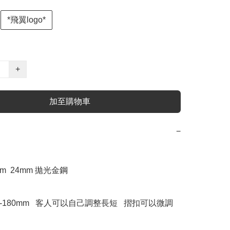
*飛翼logo*
+
加至購物車
−
m  24mm 拋光金鋼 

0-180mm   客人可以自己調整長短   摺扣可以微調