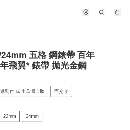
22/24mm 五格 鋼錶帶 百年
百年飛翼* 錶帶 拋光金鋼
快遞到付 或 土瓜灣自取
面交收
22mm
24mm