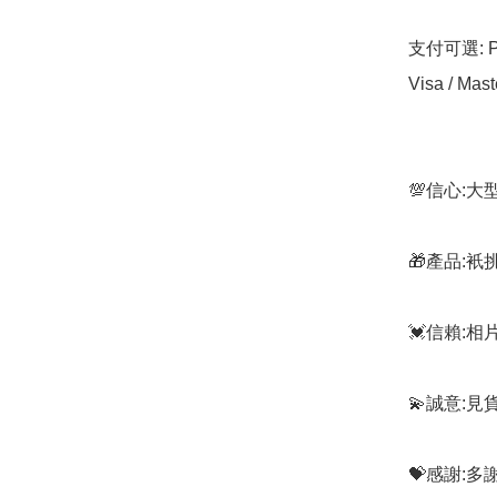
支付可選: Pa
Visa / Mast
💯信心:
🎁產品:
💓信賴:
💫誠意:見
💝感謝: