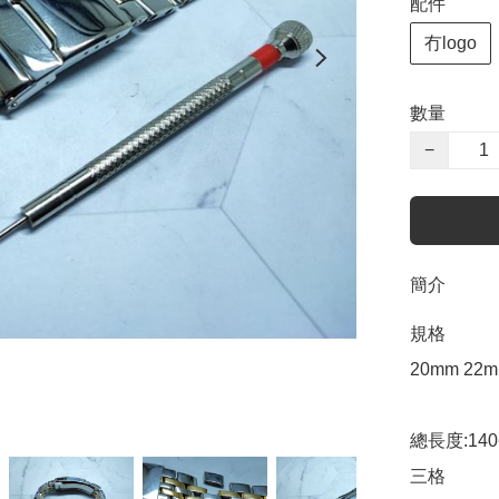
配件
冇logo
數量
−
簡介
規格

20mm 22m
總長度:14
三格 
