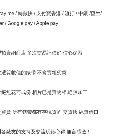
y me / 轉數快 / 支付寶香港 / 渣打 / 中銀 /恆生/ 
er / Google pay / Apple pay

大型拍賣網商店 多次交易評價好 信心保證

衹挑選質數佳的錶帶 不會賣粗劣貨

相片絕無花巧成份 相片已是實物相,絕無加工

貨買貨 所有錶帶都有存現貨的 交貨快 絕無借口

多謝各錶友的支持及交流玩錶心得 無言感激！
