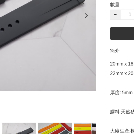
數量
−
簡介
20mm x 18
22mm x 20
厚度: 5mm 
膠料:天然
大廠生產: