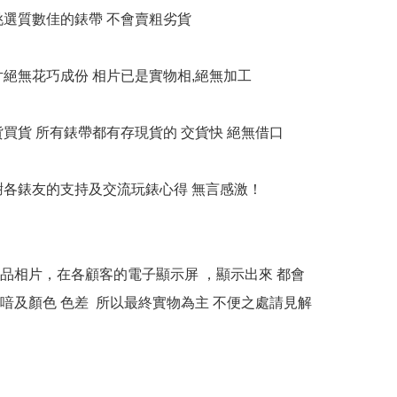
衹挑選質數佳的錶帶 不會賣粗劣貨

相片絕無花巧成份 相片已是實物相,絕無加工

貨買貨 所有錶帶都有存現貨的 交貨快 絕無借口

多謝各錶友的支持及交流玩錶心得 無言感激！

本產品相片，在各顧客的電子顯示屏 ，顯示出來 都會
喑及顏色 色差  所以最終實物為主 不便之處請見解