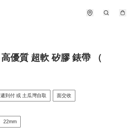
22 高優質 超軟 矽膠 錶帶 （
）
快遞到付 或 土瓜灣自取
面交收
22mm