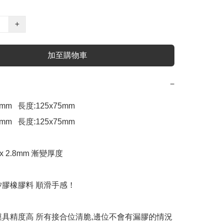
+
加至購物車
−
mm   長度:125x75mm

mm   長度:125x75mm

x 2.8mm 漸變厚度

矽膠橡膠料 順滑手感！

模具精度高 所有接合位清脆,邊位不會有漏膠的情況
