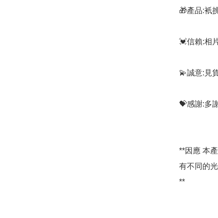
🎁產品:
💓信賴:
💫誠意:見
💝感謝:
**因應 
有不同的光