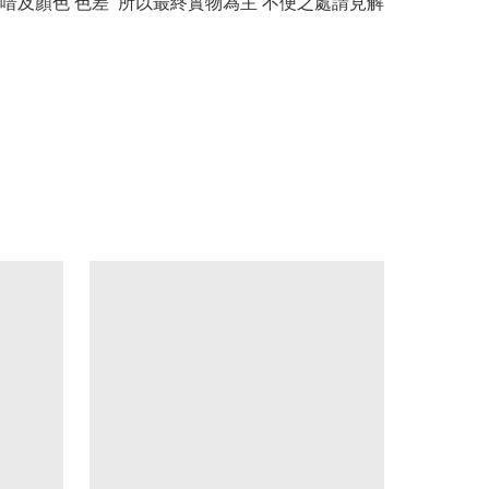
喑及顏色 色差  所以最終實物為主 不便之處請見解