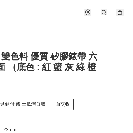
22 雙色料 優質 矽膠錶帶 六
面 （底色 : 紅 籃 灰 綠 橙
快遞到付 或 土瓜灣自取
面交收
22mm