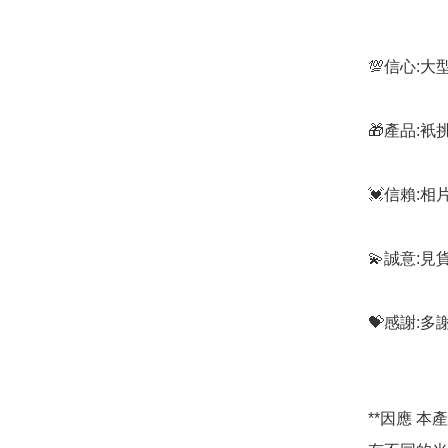
💯信心:
🎁產品:
💓信賴:
💫誠意:見
💝感謝:
**因應 