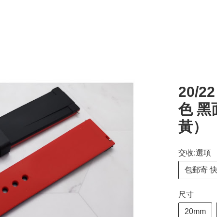
20/
色 黑
黃）
交收:選項
包郵寄 
尺寸
20mm