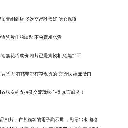
大型拍賣網商店 多次交易評價好 信心保證

衹挑選質數佳的錶帶 不會賣粗劣貨

相片絕無花巧成份 相片已是實物相,絕無加工

貨買貨 所有錶帶都有存現貨的 交貨快 絕無借口

多謝各錶友的支持及交流玩錶心得 無言感激！

本產品相片，在各顧客的電子顯示屏 ，顯示出來 都會