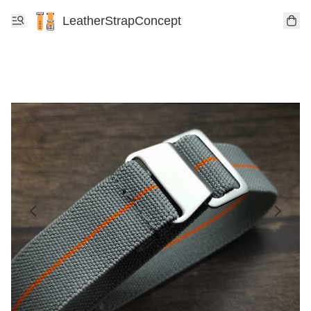
LeatherStrapConcept