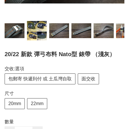
20/22 新款 彈弓布料 Nato型 錶帶 （淺灰）
交收:選項
包郵寄 快遞到付 或 土瓜灣自取
面交收
尺寸
20mm
22mm
數量