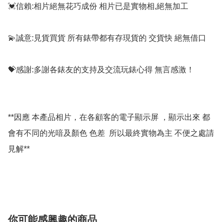
💓信賴:相片絕無花巧成份 相片已是實物相,絕無加工

💫誠意:見貨買貨 所有錶帶都有存現貨的 交貨快 絕無借口

💝感謝:多謝各錶友的支持及交流玩錶心得 無言感激！

**因應 本產品相片，在各顧客的電子顯示屏 ，顯示出來 都
會有不同的光喑及顏色 色差  所以最終實物為主 不便之處請
見解**

你可能感興趣的商品