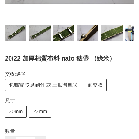
20/22 加厚棉質布料 nato 錶帶 （綠米）
交收:選項
包郵寄 快遞到付 或 土瓜灣自取
面交收
尺寸
20mm
22mm
數量