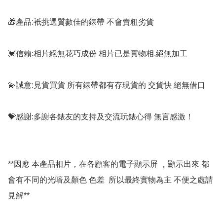
🎁產品:衹挑選質數佳的錶帶 不會賣粗劣貨

💓信賴:相片絕無花巧成份 相片已是實物相,絕無加工

💫誠意:見貨買貨 所有錶帶都有存現貨的 交貨快 絕無借口

💝感謝:多謝各錶友的支持及交流玩錶心得 無言感激！

**因應 本產品相片，在各顧客的電子顯示屏 ，顯示出來 都
會有不同的光喑及顏色 色差  所以最終實物為主 不便之處請