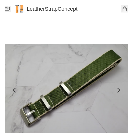
LeatherStrapConcept