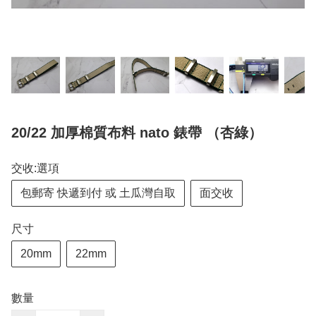
20/22 加厚棉質布料 nato 錶帶 （杏綠）
交收:選項
包郵寄 快遞到付 或 土瓜灣自取
面交收
尺寸
20mm
22mm
數量