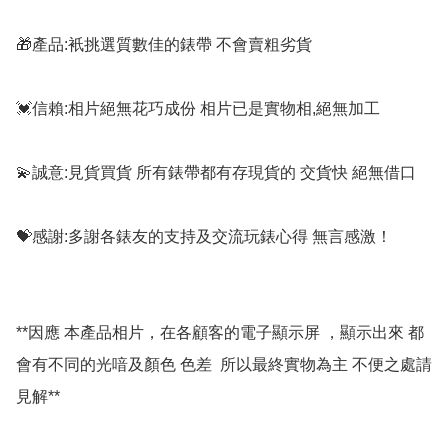
🎁產品:衹挑選質數佳的錶帶 不會賣粗劣貨

💓信賴:相片絕無花巧成份 相片已是實物相,絕無加工

💫誠意:見貨買貨 所有錶帶都有存現貨的 交貨快 絕無借口

💝感謝:多謝各錶友的支持及交流玩錶心得 無言感激！

**因應 本產品相片，在各顧客的電子顯示屏 ，顯示出來 都
會有不同的光喑及顏色 色差  所以最終實物為主 不便之處請