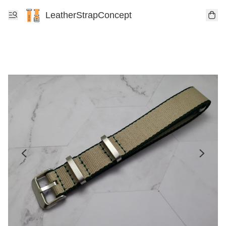
LeatherStrapConcept