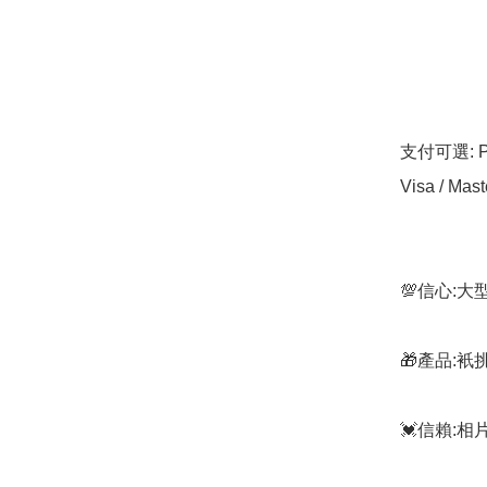
支付可選: Pa
Visa / Mast
💯信心:
🎁產品:
💓信賴: