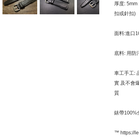
厚度: 5mm 
扣或針扣)

面料:進口1
底料: 用防
車工手工: 
實 及不會
質

錶帶100%全新
™️ https://l