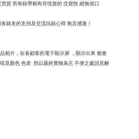
貨買貨 所有錶帶都有存現貨的 交貨快 絕無借口

多謝各錶友的支持及交流玩錶心得 無言感激！

本產品相片，在各顧客的電子顯示屏 ，顯示出來 都會
喑及顏色 色差  所以最終實物為主 不便之處請見解