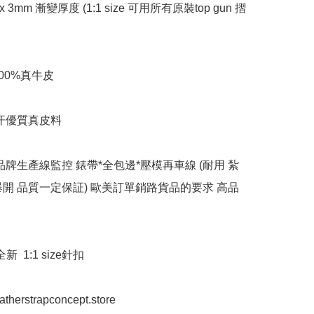
x 3mm 漸變厚度 (1:1 size 可用所有原裝top gun 摺
00%真牛皮 

汗優質真皮料

品牌生產線監控 錶帶*全包邊*壓模再車線 (耐用 紮
爆開 品質一定保証) 歐美訂單銷路貨品的要求 高品
  1:1 size針扣 

eatherstrapconcept.store
