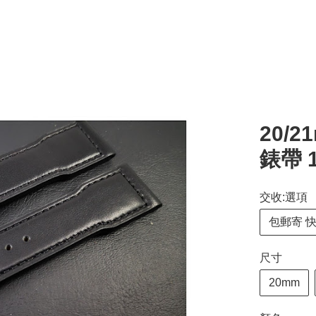
20/
錶帶 
交收:選項
包郵寄 
尺寸
20mm