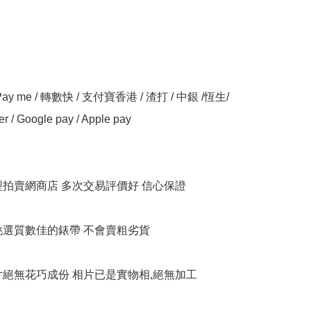
y me / 轉數快 / 支付寶香港 / 渣打 / 中銀 /恆生/ 
er / Google pay / Apple pay

大型拍賣網商店 多次交易評價好 信心保證

衹挑選質數佳的錶帶 不會賣粗劣貨

相片絕無花巧成份 相片已是實物相,絕無加工
