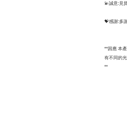
💫誠意:見
💝感謝:
**因應 
有不同的光
**
