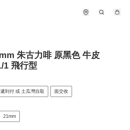
21mm 朱古力啡 原黑色 牛皮
1/1 飛行型
快遞到付 或 土瓜灣自取
面交收
21mm