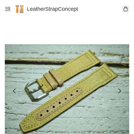
LeatherStrapConcept