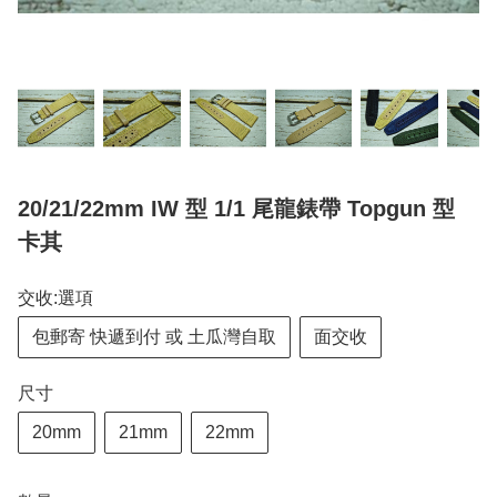
20/21/22mm IW 型 1/1 尾龍錶帶 Topgun 型
卡其
交收:選項
包郵寄 快遞到付 或 土瓜灣自取
面交收
尺寸
20mm
21mm
22mm