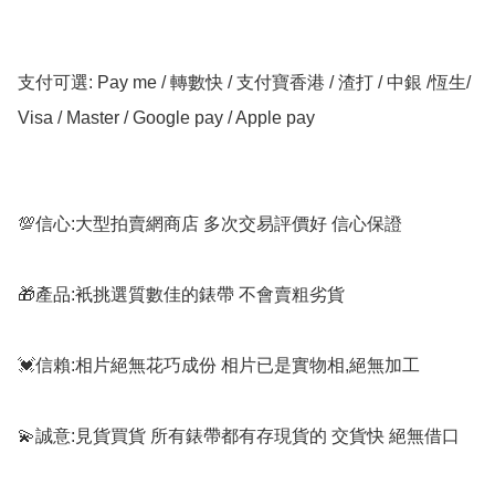
支付可選: Pay me / 轉數快 / 支付寶香港 / 渣打 / 中銀 /恆生/ 
Visa / Master / Google pay / Apple pay

💯信心:大型拍賣網商店 多次交易評價好 信心保證

🎁產品:衹挑選質數佳的錶帶 不會賣粗劣貨

💓信賴:相片絕無花巧成份 相片已是實物相,絕無加工

💫誠意:見貨買貨 所有錶帶都有存現貨的 交貨快 絕無借口
