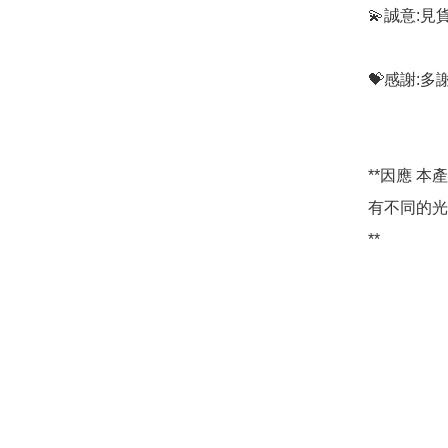
💫誠意:見
💝感謝:
**因應 
有不同的光
**
