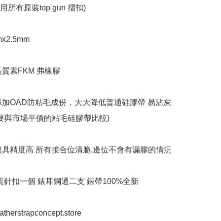
e 可用所有原裝top gun 摺扣)

x2.5mm

質素FKM 弗橡膠

添加OAD防粘毛成份，大大降低普通硅膠帶 易沾灰
不要與市場平價的粘毛硅膠帶比較)

模具精度高 所有接合位清脆,邊位不會有漏膠的情況

質針扣一個 錶耳鋼通二支 錶帶100%全新

eatherstrapconcept.store
