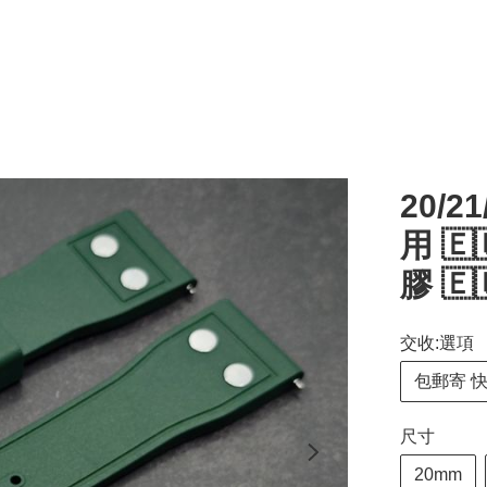
20/2
用 
膠 🇪
交收:選項
包郵寄 
尺寸
20mm