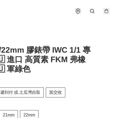
1/22mm 膠錶帶 IWC 1/1 專
🇺 進口 高質素 FKM 弗橡
🇺 軍綠色
快遞到付 或 土瓜灣自取
面交收
21mm
22mm