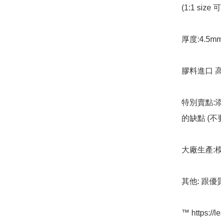
(1:1 siz
厚度:4.5mm
膠料進口 高
特別賣點:
的缺點 (
大廠生產:
其他: 跟優
™️ https://l