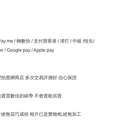
y me / 轉數快 / 支付寶香港 / 渣打 / 中銀 /恆生/ 
er / Google pay / Apple pay

大型拍賣網商店 多次交易評價好 信心保證

衹挑選質數佳的錶帶 不會賣粗劣貨

相片絕無花巧成份 相片已是實物相,絕無加工
