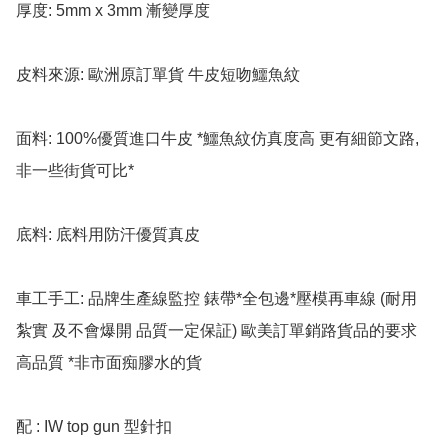
厚度: 5mm x 3mm 漸變厚度

皮料來源: 歐洲原訂單貨 牛皮短吻鱷魚紋

面料: 100%優質進口牛皮 *鱷魚紋仿真度高 更有細節文路,
非一些街貨可比*

底料: 底料用防汗優質真皮

車工手工: 品牌生產線監控 錶帶*全包邊*壓模再車線 (耐用 
紮實 及不會爆開 品質一定保証) 歐美訂單銷路貨品的要求 
高品質 *非市面痴膠水的貨

配 : IW top gun 型針扣 
