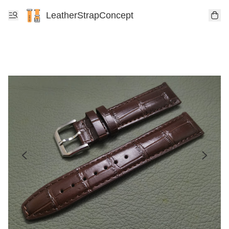
LeatherStrapConcept