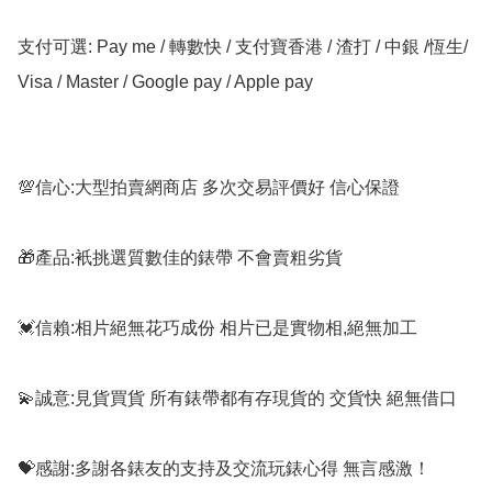
支付可選: Pay me / 轉數快 / 支付寶香港 / 渣打 / 中銀 /恆生/ 
Visa / Master / Google pay / Apple pay

💯信心:大型拍賣網商店 多次交易評價好 信心保證

🎁產品:衹挑選質數佳的錶帶 不會賣粗劣貨

💓信賴:相片絕無花巧成份 相片已是實物相,絕無加工

💫誠意:見貨買貨 所有錶帶都有存現貨的 交貨快 絕無借口

💝感謝:多謝各錶友的支持及交流玩錶心得 無言感激！
