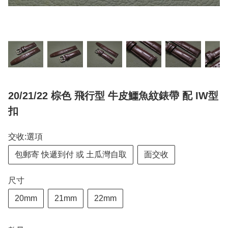
20/21/22 棕色 飛行型 牛皮鱷魚紋錶帶 配 IW型
扣
交收:選項
包郵寄 快遞到付 或 土瓜灣自取
面交收
尺寸
20mm
21mm
22mm