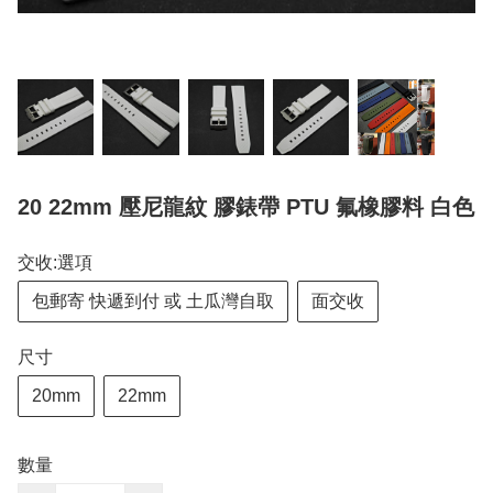
20 22mm 壓尼龍紋 膠錶帶 PTU 氟橡膠料 白色
交收:選項
包郵寄 快遞到付 或 土瓜灣自取
面交收
尺寸
20mm
22mm
數量