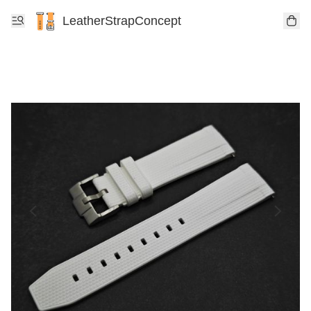
LeatherStrapConcept