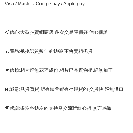
Visa / Master / Google pay / Apple pay

💯信心:大型拍賣網商店 多次交易評價好 信心保證

🎁產品:衹挑選質數佳的錶帶 不會賣粗劣貨

💓信賴:相片絕無花巧成份 相片已是實物相,絕無加工

💫誠意:見貨買貨 所有錶帶都有存現貨的 交貨快 絕無借口

💝感謝:多謝各錶友的支持及交流玩錶心得 無言感激！
