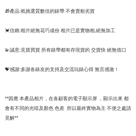
🎁產品:衹挑選質數佳的錶帶 不會賣粗劣貨

💓信賴:相片絕無花巧成份 相片已是實物相,絕無加工

💫誠意:見貨買貨 所有錶帶都有存現貨的 交貨快 絕無借口

💝感謝:多謝各錶友的支持及交流玩錶心得 無言感激！

**因應 本產品相片，在各顧客的電子顯示屏 ，顯示出來 都
會有不同的光喑及顏色 色差  所以最終實物為主 不便之處請