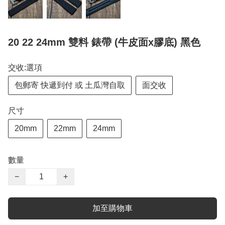
20 22 24mm 雙料 錶帶 (牛皮面x膠底) 黑色
交收:選項
包郵寄 快遞到付 或 土瓜灣自取
面交收
尺寸
20mm
22mm
24mm
數量
−
+
加至購物車