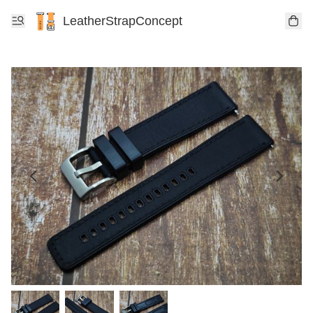
LeatherStrapConcept