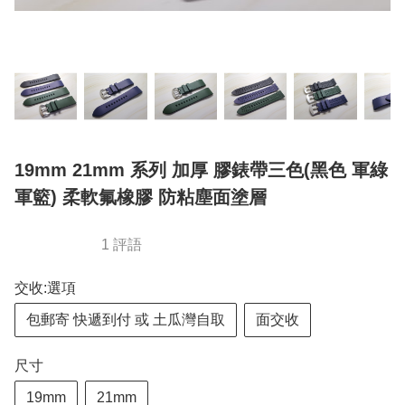
19mm 21mm 系列 加厚 膠錶帶三色(黑色 軍綠
軍籃) 柔軟氟橡膠 防粘塵面塗層
1 評語
交收:選項
包郵寄 快遞到付 或 土瓜灣自取
面交收
尺寸
19mm
21mm