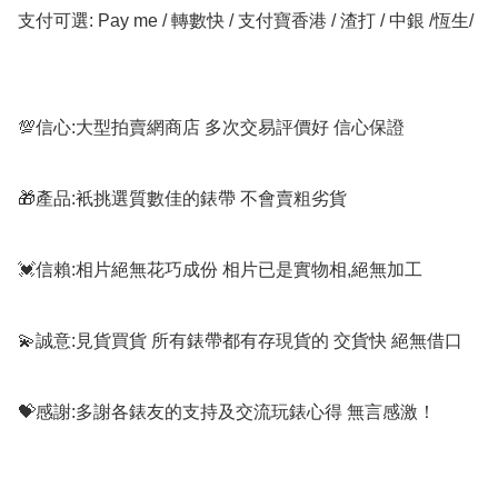
支付可選: Pay me / 轉數快 / 支付寶香港 / 渣打 / 中銀 /恆生/ 

💯信心:大型拍賣網商店 多次交易評價好 信心保證

🎁產品:衹挑選質數佳的錶帶 不會賣粗劣貨

💓信賴:相片絕無花巧成份 相片已是實物相,絕無加工

💫誠意:見貨買貨 所有錶帶都有存現貨的 交貨快 絕無借口

💝感謝:多謝各錶友的支持及交流玩錶心得 無言感激！
