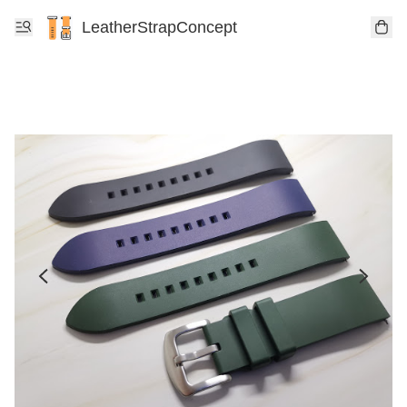
LeatherStrapConcept