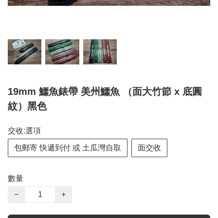
19mm 鱷魚錶帶 美州鱷魚 （面大竹節 x 底圓
紋）黑色
交收:選項
包郵寄 快遞到付 或 土瓜灣自取
面交收
數量
−
+