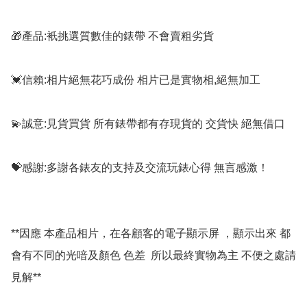
🎁產品:衹挑選質數佳的錶帶 不會賣粗劣貨

💓信賴:相片絕無花巧成份 相片已是實物相,絕無加工

💫誠意:見貨買貨 所有錶帶都有存現貨的 交貨快 絕無借口

💝感謝:多謝各錶友的支持及交流玩錶心得 無言感激！

**因應 本產品相片，在各顧客的電子顯示屏 ，顯示出來 都
會有不同的光喑及顏色 色差  所以最終實物為主 不便之處請