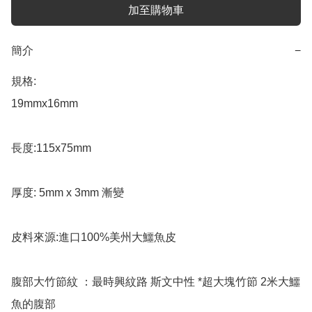
加至購物車
簡介
−
規格:

19mmx16mm

長度:115x75mm 

厚度: 5mm x 3mm 漸變

皮料來源:進口100%美州大鱷魚皮

腹部大竹節紋 ：最時興紋路 斯文中性 *超大塊竹節 2米大鱷
魚的腹部
