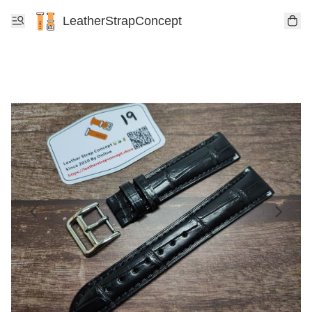
LeatherStrapConcept