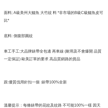
面料; A級美州大鱷魚 大竹紋 料 *非市場的B級C級鱷魚皮可
比*

底料: 側腹部圓紋

車工手工:大品牌錶帶全包邊 再車線 (耐用及不會爆開 品質
一定保証) 歐美訂單的要求 高品質銷路的貨品

跟:優質伐用針扣一個  錶帶100%全新

溫馨提示：每條錶帶的花紋及紋路 不可能100%一樣 因天