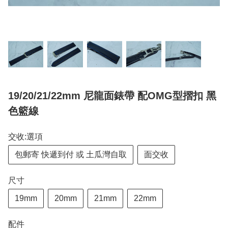
19/20/21/22mm 尼龍面錶帶 配OMG型摺扣 黑
色籃線
交收:選項
包郵寄 快遞到付 或 土瓜灣自取
面交收
尺寸
19mm
20mm
21mm
22mm
配件