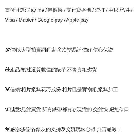
支付可選: Pay me / 轉數快 / 支付寶香港 / 渣打 / 中銀 /恆生/ 
Visa / Master / Google pay / Apple pay

💯信心:大型拍賣網商店 多次交易評價好 信心保證

🎁產品:衹挑選質數佳的錶帶 不會賣粗劣貨

💓信賴:相片絕無花巧成份 相片已是實物相,絕無加工

💫誠意:見貨買貨 所有錶帶都有存現貨的 交貨快 絕無借口

💝感謝:多謝各錶友的支持及交流玩錶心得 無言感激！
