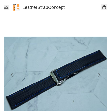
LeatherStrapConcept