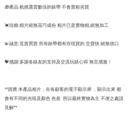
🎁產品:衹挑選質數佳的錶帶 不會賣粗劣貨

💓信賴:相片絕無花巧成份 相片已是實物相,絕無加工

💫誠意:見貨買貨 所有錶帶都有存現貨的 交貨快 絕無借口

💝感謝:多謝各錶友的支持及交流玩錶心得 無言感激！

**因應 本產品相片，在各顧客的電子顯示屏 ，顯示出來 都
會有不同的光喑及顏色 色差  所以最終實物為主 不便之處請
見解**
