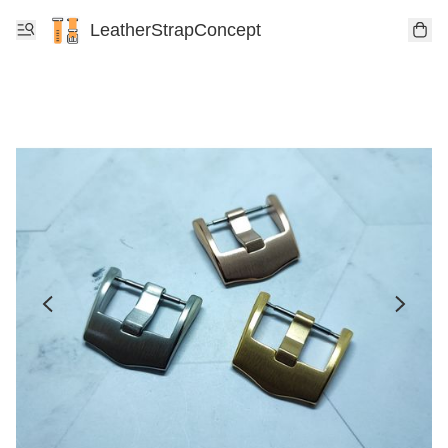
LeatherStrapConcept