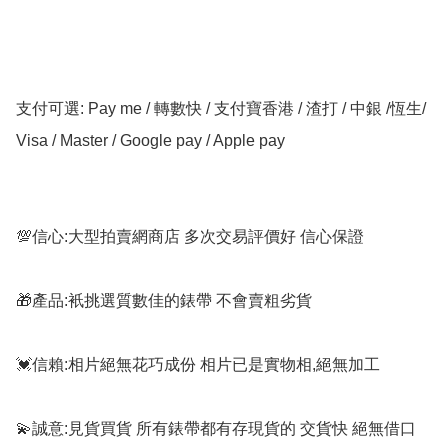
支付可選: Pay me / 轉數快 / 支付寶香港 / 渣打 / 中銀 /恆生/ 
Visa / Master / Google pay / Apple pay

💯信心:大型拍賣網商店 多次交易評價好 信心保證

🎁產品:衹挑選質數佳的錶帶 不會賣粗劣貨

💓信賴:相片絕無花巧成份 相片已是實物相,絕無加工

💫誠意:見貨買貨 所有錶帶都有存現貨的 交貨快 絕無借口
