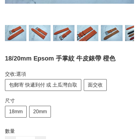
18/20mm Epsom 手掌紋 牛皮錶帶 橙色
交收:選項
包郵寄 快遞到付 或 土瓜灣自取
面交收
尺寸
18mm
20mm
數量