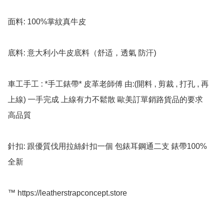
面料: 100%掌紋真牛皮

底料: 意大利小牛皮底料（舒适，透氣 防汗)

車工手工 : *手工錶帶* 皮革老師傅 由:(開料 , 剪裁 , 打孔 , 再
上線) 一手完成 上線有力不鬆散 歐美訂單銷路貨品的要求 
高品質

針扣: 跟優質伐用拉絲針扣一個 包錶耳鋼通二支 錶帶100%
全新

™️ https://leatherstrapconcept.store
