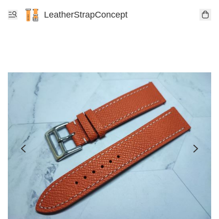
LeatherStrapConcept